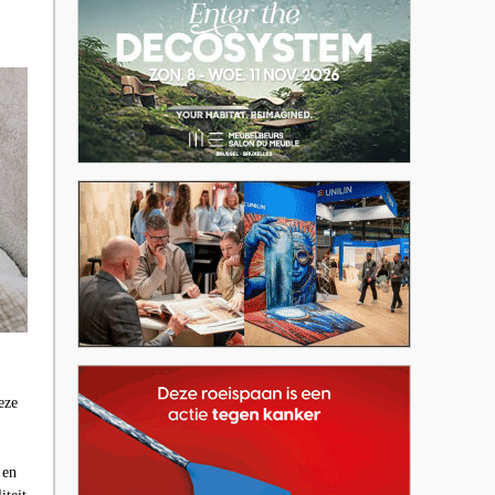
eze
 en