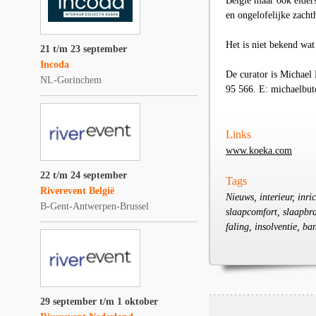
België maar ook elders
en ongelofelijke zacht
Het is niet bekend wat
21 t/m 23 september
Incoda
De curator is Michael
NL-Gorinchem
95 566. E: michaelbu
Links
www.koeka.com
22 t/m 24 september
Tags
Riverevent België
Nieuws, interieur, inr
B-Gent-Antwerpen-Brussel
slaapcomfort, slaapbra
faling, insolventie, ba
29 september t/m 1 oktober