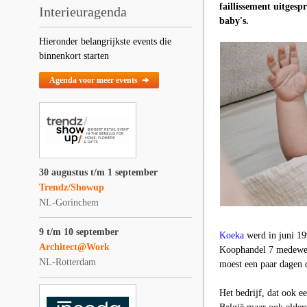
faillissement uitgesp
Interieuragenda
baby's.
Hieronder belangrijkste events die
binnenkort starten
Agenda voor meer events ➔
30 augustus t/m 1 september
Trendz/Showup
NL-Gorinchem
9 t/m 10 september
Koeka
werd in juni 19
Architect@Work
Koophandel 7 medewerk
NL-Rotterdam
moest een paar dagen 
Het bedrijf, dat ook e