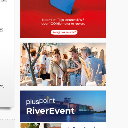
iteit
25
nt,