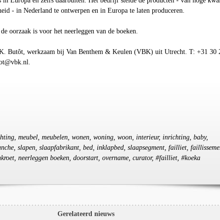
 in Europa en zelfs daarbuiten. Het bedrijf stelde de producten - van hoge kwal
heid - in Nederland te ontwerpen en in Europa te laten produceren.
 de oorzaak is voor het neerleggen van de boeken.
 K. Butôt, werkzaam bij Van Benthem & Keulen (VBK) uit Utrecht. T: +31 30 
tot@vbk.nl.
ichting, meubel, meubelen, wonen, woning, woon, interieur, inrichting, baby,
nche, slapen, slaapfabrikant, bed, inklapbed, slaapsegment, failliet, faillisseme
nkroet, neerleggen boeken, doorstart, overname, curator, #failliet, #koeka
Gerelateerd nieuws