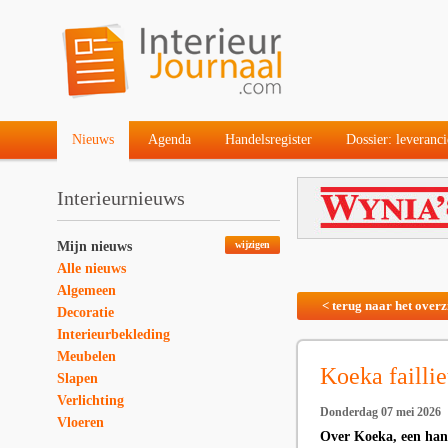
Nieuws
Agenda
Handelsregister
Dossier: leveranci
Interieurnieuws
Mijn nieuws
wijzigen
Alle nieuws
Algemeen
< terug naar het overz
Decoratie
Interieurbekleding
Meubelen
Koeka faillie
Slapen
Verlichting
Donderdag 07 mei 2026
Vloeren
Over Koeka, een hand