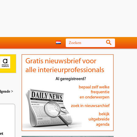
lgende >
et