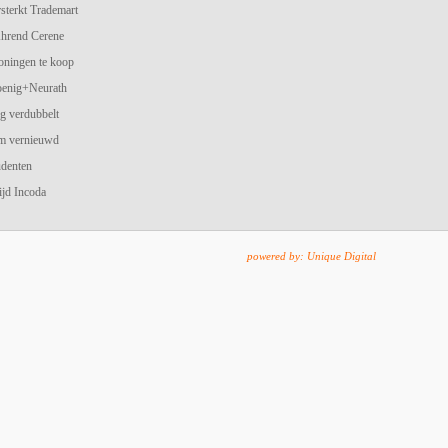
terkt Trademart
hrend Cerene
oningen te koop
oenig+Neurath
g verdubbelt
am vernieuwd
udenten
jd Incoda
powered by: Unique Digital