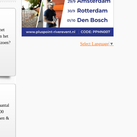
met
m het
izoen?
Select Language
▼
aantal
00
chen &