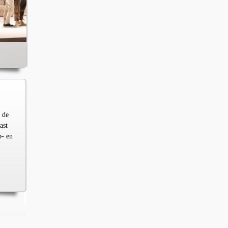
 de
ast
p- en