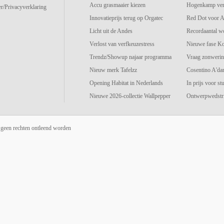
Accu grasmaaier kiezen
Hogenkamp vers
r/Privacyverklaring
Innovatieprijs terug op Orgatec
Red Dot voor A
Licht uit de Andes
Recordaantal w
Verlost van verfkeuzestress
Nieuwe fase K
Trendz/Showup najaar programma
Vraag zonwerin
Nieuw merk Tafelzz
Cosentino A'd
Opening Habitat in Nederlands
In prijs voor st
Nieuwe 2026-collectie Wallpepper
Ontwerpwedstri
 geen rechten ontleend worden