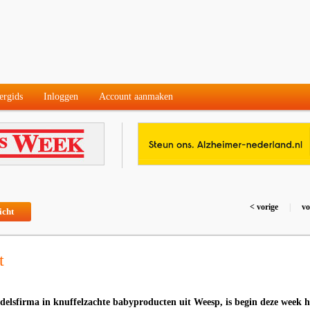
ergids
Inloggen
Account aanmaken
< vorige
|
vo
icht
t
elsfirma in knuffelzachte babyproducten uit Weesp, is begin deze week h