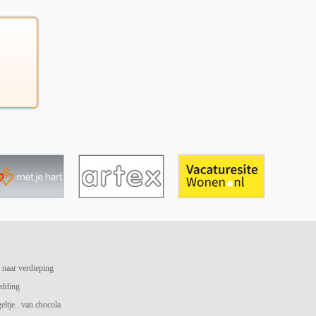
 naar verdieping
edding
geltje.. van chocola