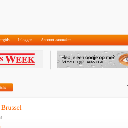
ergids
Inloggen
Account aanmaken
icht
 Brussel
26