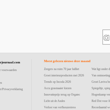
Meest gelezen nieuws deze maand
urjournaal.com
Zeegers na ruim 70 jaar failliet
Wat ligt onder d
e voorwaarden
Groei interieurproducten mei 2026
Van ontmoeting
Trends op Incoda 2026
Groei Laviva b
en
Accu grasmaaier kiezen
Spiegeltje, spie
r/Privacyverklaring
Innovatieprijs terug op Orgatec
Hogenkamp vers
Licht uit de Andes
Red Dot voor A
Verlost van verfkeuzestress
Recordaantal w