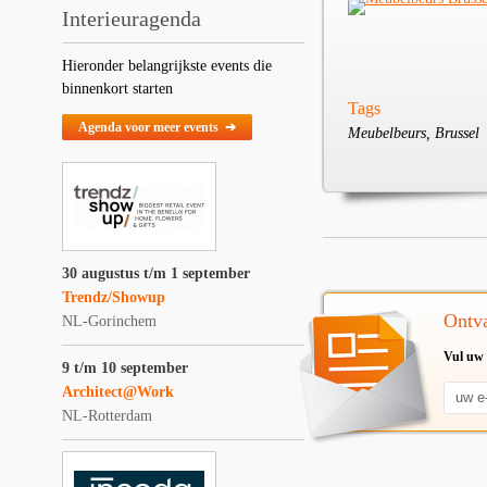
Interieuragenda
Hieronder belangrijkste events die
binnenkort starten
Tags
Agenda voor meer events ➔
Meubelbeurs, Brussel
30 augustus t/m 1 september
Trendz/Showup
Ontva
NL-Gorinchem
Vul uw 
9 t/m 10 september
Architect@Work
NL-Rotterdam