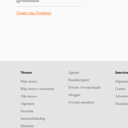
@onshuis
Tweets van @onshuis
Nieuws
Interie
Agenda
Handelsregister
Mijn nieuws
Algemen
Dossier: leveranciergids
Mijn nieuws voorkeuren
Contact
Inloggen
Alle nieuws
Adverter
Account aanmaken
Algemeen
Disclaime
Decoratie
Interieurbekleding
Meubelen