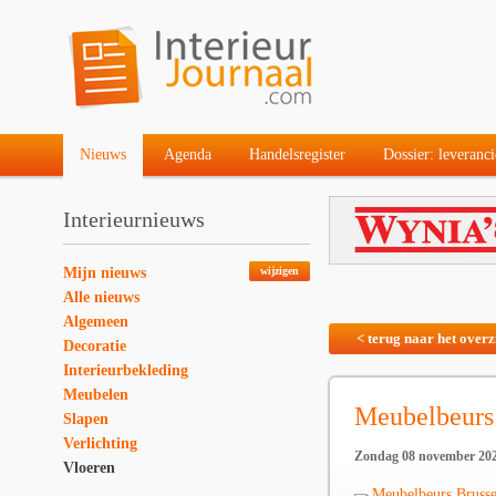
Nieuws
Agenda
Handelsregister
Dossier: leveranci
Interieurnieuws
Mijn nieuws
wijzigen
Alle nieuws
Algemeen
< terug naar het overz
Decoratie
Interieurbekleding
Meubelen
Meubelbeurs
Slapen
Verlichting
Zondag 08 november 20
Vloeren