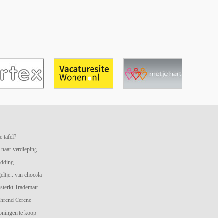
e tafel?
 naar verdieping
edding
geltje.. van chocola
terkt Trademart
hrend Cerene
oningen te koop