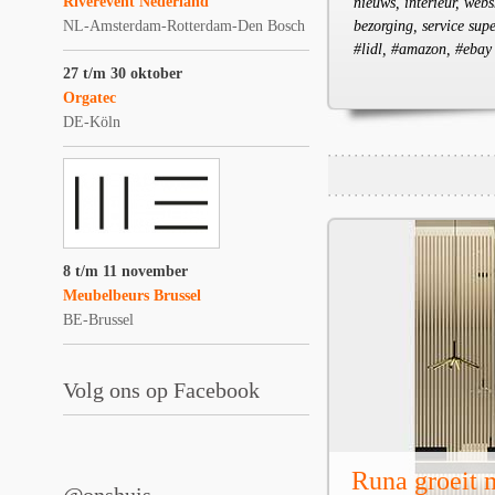
Riverevent Nederland
nieuws, interieur, webs
NL-Amsterdam-Rotterdam-Den Bosch
bezorging, service sup
#lidl, #amazon, #ebay
27 t/m 30 oktober
Orgatec
DE-Köln
8 t/m 11 november
Meubelbeurs Brussel
BE-Brussel
Volg ons op Facebook
Runa groeit m