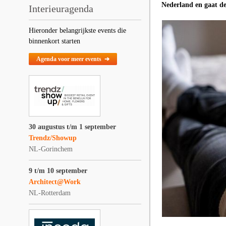
Nederland en gaat d
Interieuragenda
Hieronder belangrijkste events die
binnenkort starten
Agenda voor meer events ➔
30 augustus t/m 1 september
Trendz/Showup
NL-Gorinchem
9 t/m 10 september
Architect@Work
NL-Rotterdam