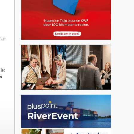
 dan
Het
er