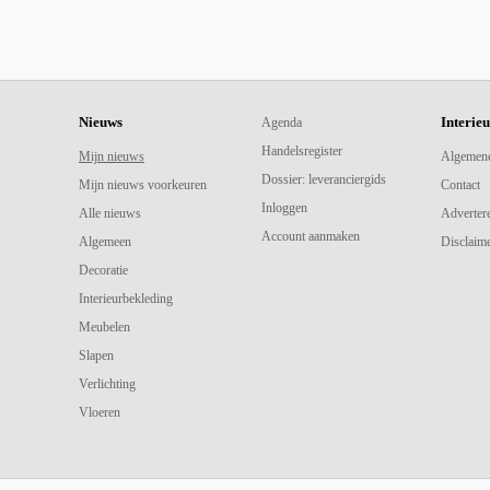
Nieuws
Interie
Agenda
Handelsregister
Mijn nieuws
Algemen
Dossier: leveranciergids
Mijn nieuws voorkeuren
Contact
Inloggen
Alle nieuws
Adverter
Account aanmaken
Algemeen
Disclaime
Decoratie
Interieurbekleding
Meubelen
Slapen
Verlichting
Vloeren