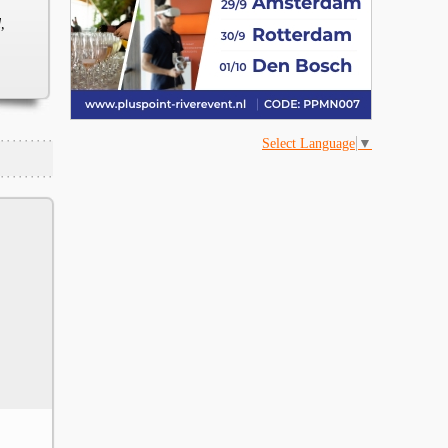
,
Select Language
▼