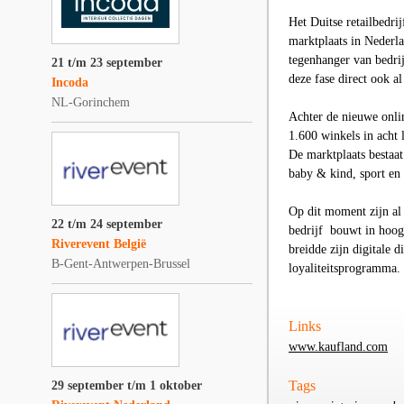
Het Duitse retailbedri
marktplaats in Nederl
tegenhanger van bedri
21 t/m 23 september
deze fase direct ook al
Incoda
NL-Gorinchem
Achter de nieuwe onlin
1.600 winkels in acht 
De marktplaats bestaat
baby & kind, sport en 
Op dit moment zijn al
22 t/m 24 september
bedrijf
bouwt in hoog
Riverevent België
breidde zijn digitale d
B-Gent-Antwerpen-Brussel
loyaliteitsprogramma.
Links
www.kaufland.com
Tags
29 september t/m 1 oktober