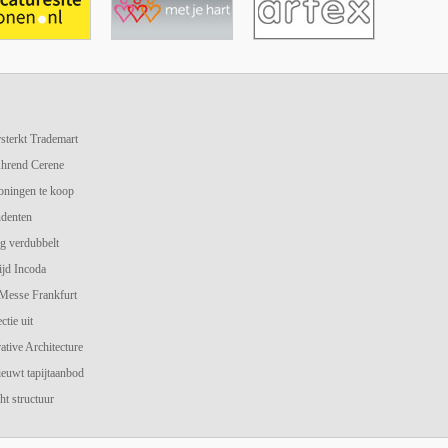
terkt Trademart
hrend Cerene
oningen te koop
udenten
g verdubbelt
jd Incoda
 Messe Frankfurt
ctie uit
ive Architecture
ieuwt tapijtaanbod
ht structuur