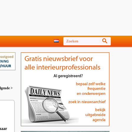
lgende >
naar