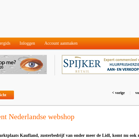
ergids
Inloggen
Account aanmaken
< vorige
|
vo
icht
ent Nederlandse webshop
rktplaats Kaufland, zusterbedrijf van onder meer de Lidl, komt nu ook 