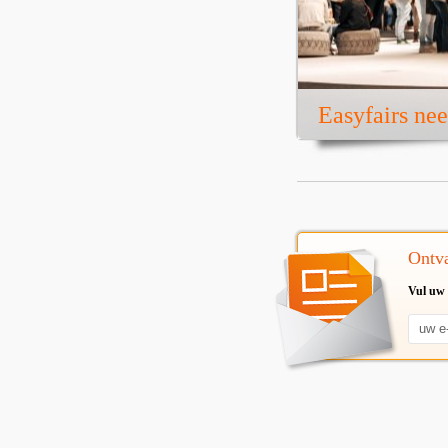
Easyfairs ne
Ontva
Vul uw 