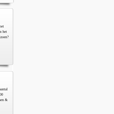
met
m het
izoen?
aantal
00
chen &