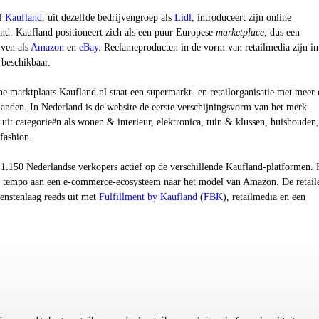
jf
Kaufland
, uit dezelfde bedrijvengroep als
Lidl
, introduceert zijn online
and. Kaufland positioneert zich als een puur Europese
marketplace
, dus een
jven als
Amazon
en
eBay
.
Reclameproducten in de vorm van retailmedia zijn in
 beschikbaar.
e marktplaats Kaufland.nl staat een supermarkt- en retailorganisatie met meer
landen. In Nederland is de website de eerste verschijningsvorm van het merk.
 uit categorieën als wonen & interieur, elektronica, tuin & klussen, huishouden,
fashion.
 1.150 Nederlandse verkopers actief op de verschillende Kaufland-platformen. 
 tempo aan een e-commerce-ecosysteem naar het model van Amazon. De retail
ienstenlaag reeds uit met
Fulfillment by Kaufland
(
FBK
)
,
retailmedia en een