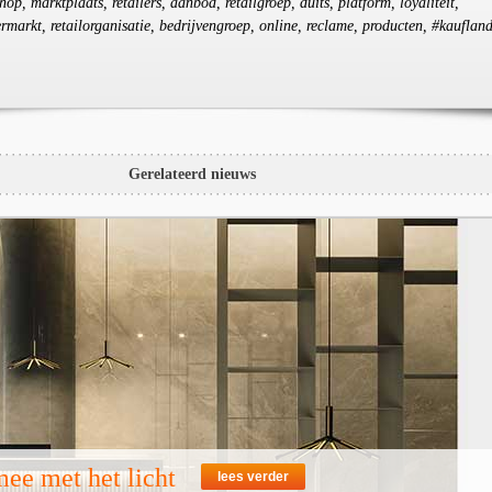
hop, marktplaats, retailers, aanbod, retailgroep, duits, platform, loyaliteit,
ermarkt, retailorganisatie, bedrijvengroep, online, reclame, producten, #kaufland
Gerelateerd nieuws
ee met het licht
lees verder