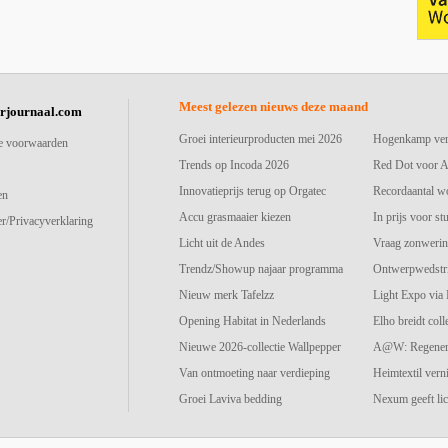
Meest gelezen nieuws deze maand
urjournaal.com
Groei interieurproducten mei 2026
Hogenkamp vers
e voorwaarden
Trends op Incoda 2026
Red Dot voor A
Innovatieprijs terug op Orgatec
Recordaantal w
en
Accu grasmaaier kiezen
In prijs voor st
r/Privacyverklaring
Licht uit de Andes
Vraag zonwerin
Trendz/Showup najaar programma
Ontwerpwedstri
Nieuw merk Tafelzz
Light Expo via
Opening Habitat in Nederlands
Elho breidt colle
Nieuwe 2026-collectie Wallpepper
A@W: Regenerat
Van ontmoeting naar verdieping
Heimtextil vern
Groei Laviva bedding
Nexum geeft lic