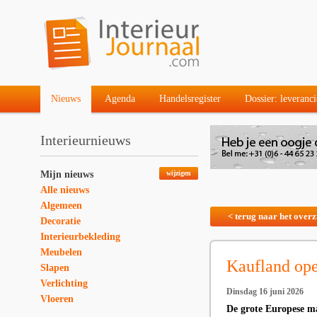
Nieuws
Agenda
Handelsregister
Dossier: leveranci
Interieurnieuws
Mijn nieuws
wijzigen
Alle nieuws
Algemeen
< terug naar het overz
Decoratie
Interieurbekleding
Meubelen
Kaufland op
Slapen
Verlichting
Dinsdag 16 juni 2026
Vloeren
De grote Europese ma