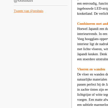
@onshuis
een eenvoudig, functi
ingebouwde LED-strips
Tweets van @onshuis
kookeiland. De verlich
Combineren met ande
Hoewel Japandi een dui
interieurtrends. In een
Voeg hoogglans oppervl
interieur ligt de nadr
met lichte vloeren, wi
Japandi keuken. Denk a
een stoerdere uitstrali
Vloeren en wanden
De vloer en wanden dra
natuurlijke materialen
passen perfect bij de J
in zachte tinten zijn 
lichtgrijze of witte t
voegen. Een matte afwe
een subtiele marmerloo