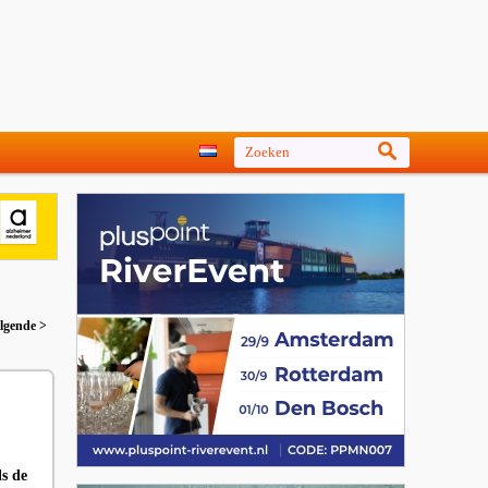
lgende >
ls de