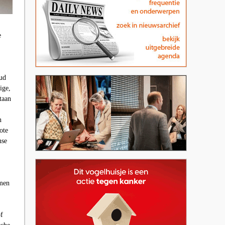
e
oud
ige,
taan
n
ote
nse
rmen
of