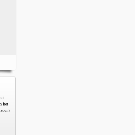
met
m het
izoen?