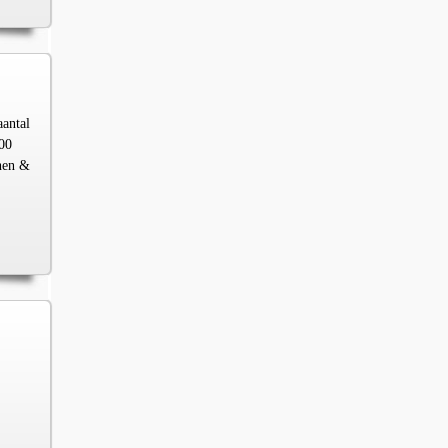
aantal
00
chen &