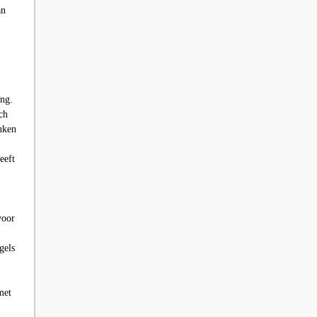
an
ing.
ch
uken
eeft
voor
gels
met