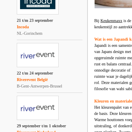
21 t/m 23 september
Bij
Keukenmaxx
is d
Incoda
keukenstijl zo aantrekk
NL-Gorinchem
Wat is een Japandi 
Japandi is een sament
van Japans design met 
opgeruimde ruimte met 
rust en balans centraa
onnodige decoratie of 
22 t/m 24 september
ruimte waar je dagelij
Riverevent België
rol. Deze materialen g
B-Gent-Antwerpen-Brussel
filosofie van wabi sab
Kleuren en material
Het kleurenpalet van e
de basis. Deze kleuren
Warme houttonen voege
29 september t/m 1 oktober
uitstraling, of donke