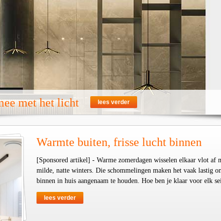
ee met het licht
lees verder
Warmte buiten, frisse lucht binnen
[Sponsored artikel] - Warme zomerdagen wisselen elkaar vlot af 
milde, natte winters. Die schommelingen maken het vaak lastig o
binnen in huis aangenaam te houden. Hoe ben je klaar voor elk se
lees verder