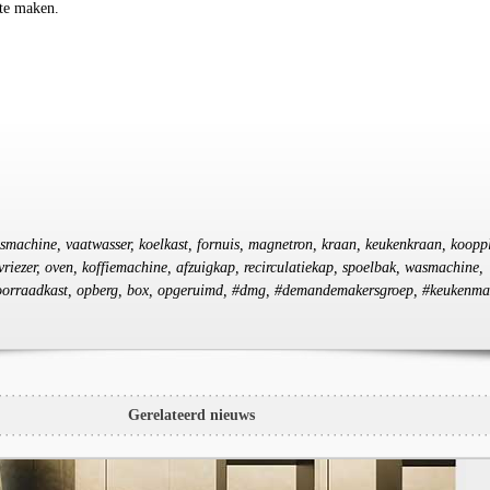
te maken.
smachine, vaatwasser, koelkast, fornuis, magnetron, kraan, keukenkraan, koopp
 vriezer, oven, koffiemachine, afzuigkap, recirculatiekap, spoelbak, wasmachine,
, voorraadkast, opberg, box, opgeruimd, #dmg, #demandemakersgroep, #keukenm
Gerelateerd nieuws