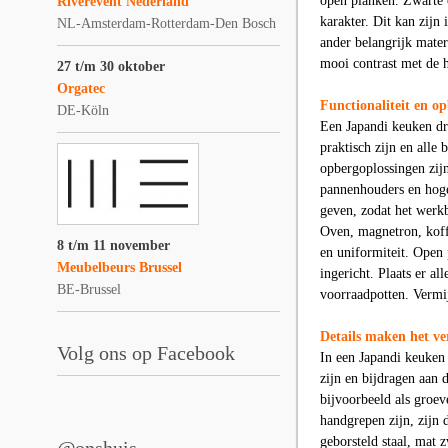
open planken. Zwarte o
Riverevent Nederland
karakter. Dit kan zijn
NL-Amsterdam-Rotterdam-Den Bosch
ander belangrijk mate
mooi contrast met de h
27 t/m 30 oktober
Orgatec
Functionaliteit en o
DE-Köln
Een Japandi keuken dra
praktisch zijn en all
opbergoplossingen zijn
pannenhouders en hoge 
geven, zodat het werkb
Oven, magnetron, koffi
8 t/m 11 november
en uniformiteit. Open
Meubelbeurs Brussel
ingericht. Plaats er a
BE-Brussel
voorraadpotten. Verm
Details maken het ve
Volg ons op Facebook
In een Japandi keuken z
zijn en bijdragen aan 
bijvoorbeeld als groeve
handgrepen zijn, zijn 
geborsteld staal, mat 