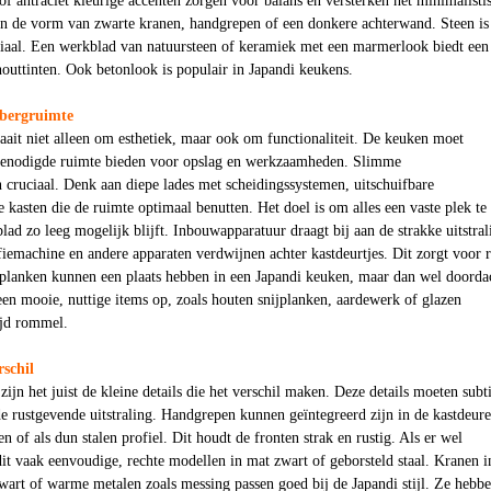
f antraciet kleurige accenten zorgen voor balans en versterken het minimalisti
 in de vorm van zwarte kranen, handgrepen of een donkere achterwand. Steen is
riaal. Een werkblad van natuursteen of keramiek met een marmerlook biedt een
outtinten. Ook betonlook is populair in Japandi keukens.
pbergruimte
ait niet alleen om esthetiek, maar ook om functionaliteit. De keuken moet
e benodigde ruimte bieden voor opslag en werkzaamheden. Slimme
 cruciaal. Denk aan diepe lades met scheidingssystemen, uitschuifbare
kasten die de ruimte optimaal benutten. Het doel is om alles een vaste plek te
lad zo leeg mogelijk blijft. Inbouwapparatuur draagt bij aan de strakke uitstral
emachine en andere apparaten verdwijnen achter kastdeurtjes. Dit zorgt voor r
 planken kunnen een plaats hebben in een Japandi keuken, maar dan wel doorda
lleen mooie, nuttige items op, zoals houten snijplanken, aardewerk of glazen
ijd rommel.
rschil
ijn het juist de kleine details die het verschil maken. Deze details moeten subti
de rustgevende uitstraling. Handgrepen kunnen geïntegreerd zijn in de kastdeure
n of als dun stalen profiel. Dit houdt de fronten strak en rustig. Als er wel
dit vaak eenvoudige, rechte modellen in mat zwart of geborsteld staal. Kranen i
zwart of warme metalen zoals messing passen goed bij de Japandi stijl. Ze hebb