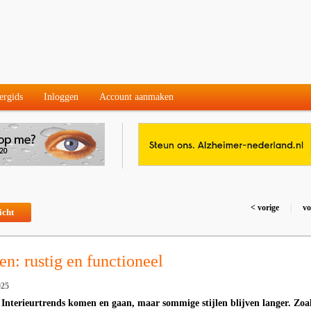
ergids
Inloggen
Account aanmaken
< vorige
|
vo
icht
n: rustig en functioneel
025
- Interieurtrends komen en gaan, maar sommige stijlen blijven langer. Zoa