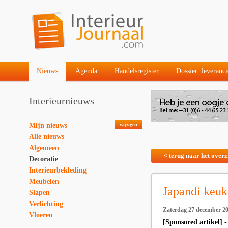
Nieuws
Agenda
Handelsregister
Dossier: leveranci
Interieurnieuws
Mijn nieuws
wijzigen
Alle nieuws
Algemeen
< terug naar het overz
Decoratie
Interieurbekleding
Meubelen
Japandi keuke
Slapen
Verlichting
Zaterdag 27 december 2
Vloeren
[Sponsored artikel] 