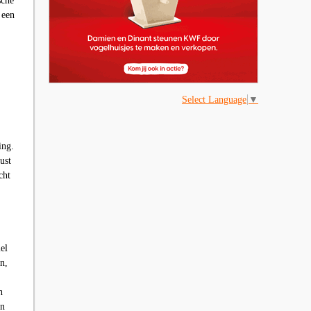
sche
 een
Select Language
▼
ing.
ust
cht
el
n,
n
en