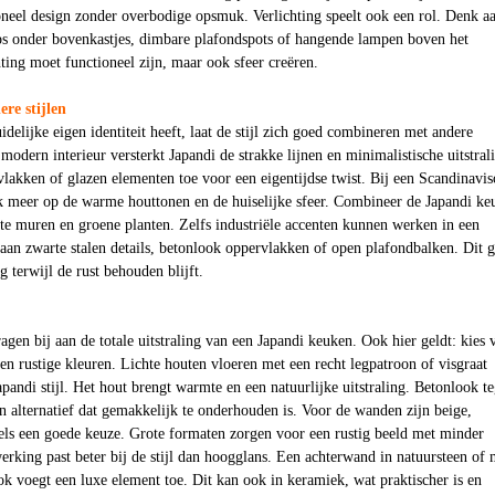
oneel design zonder overbodige opsmuk. Verlichting speelt ook een rol. Denk a
 onder bovenkastjes, dimbare plafondspots of hangende lampen boven het
ting moet functioneel zijn, maar ook sfeer creëren.
re stijlen
delijke eigen identiteit heeft, laat de stijl zich goed combineren met andere
 modern interieur versterkt Japandi de strakke lijnen en minimalistische uitstral
akken of glazen elementen toe voor een eigentijdse twist. Bij een Scandinavis
uk meer op de warme houttonen en de huiselijke sfeer. Combineer de Japandi ke
tte muren en groene planten. Zelfs industriële accenten kunnen werken in een
an zwarte stalen details, betonlook oppervlakken of open plafondbalken. Dit g
ng terwijl de rust behouden blijft.
gen bij aan de totale uitstraling van een Japandi keuken. Ook hier geldt: kies 
 en rustige kleuren. Lichte houten vloeren met een recht legpatroon of visgraat
apandi stijl. Het hout brengt warmte en een natuurlijke uitstraling. Betonlook te
een alternatief dat gemakkelijk te onderhouden is. Voor de wanden zijn beige,
egels een goede keuze. Grote formaten zorgen voor een rustig beeld met minder
rking past beter bij de stijl dan hoogglans. Een achterwand in natuursteen of 
k voegt een luxe element toe. Dit kan ook in keramiek, wat praktischer is en