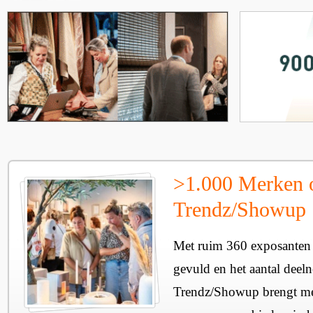
>1.000 Merken 
Trendz/Showup
Met ruim 360 exposanten i
gevuld en het aantal deel
Trendz/Showup brengt mee