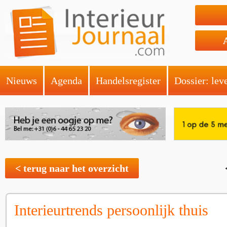
Nieuws
Agenda
Handelsregister
Dossier: lev
< terug naar het overzicht
Interieurtrends persoonlijk thuis