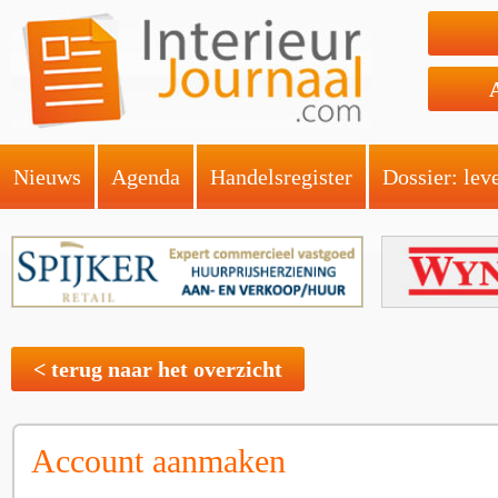
Nieuws
Agenda
Handelsregister
Dossier: lev
< terug naar het overzicht
Account aanmaken