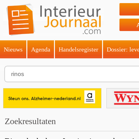
Nieuws
Agenda
Handelsregister
Dossier: lev
Zoekresultaten