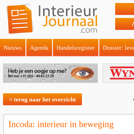
Nieuws
Agenda
Handelsregister
Dossier: lev
< terug naar het overzicht
Incoda: interieur in beweging