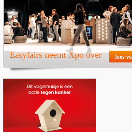
Easyfairs neemt Xpo over
lees v