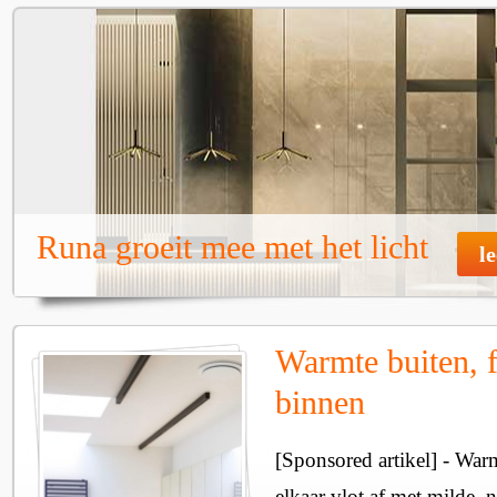
Runa groeit mee met het licht
l
Warmte buiten, f
binnen
[Sponsored artikel] - Wa
elkaar vlot af met milde, n