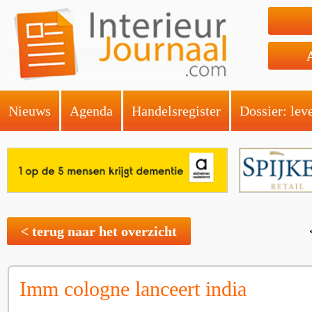
Nieuws
Agenda
Handelsregister
Dossier: lev
< terug naar het overzicht
Imm cologne lanceert india