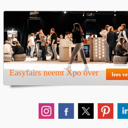
Easyfairs neemt Xpo over
lees v