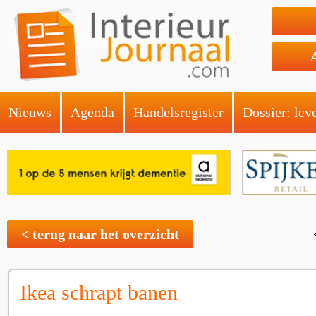
Nieuws
Agenda
Handelsregister
Dossier: lev
< terug naar het overzicht
Ikea schrapt banen