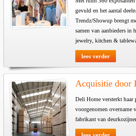
Met ruim 360 exposanten i
gevuld en het aantal deel
Trendz/Showup brengt mee
samen van aanbieders in h
jewelry, kitchen & tablewa
lees verder
Acquisitie door
Deli Home versterkt haar 
voorgenomen overname v
fabrikant van deurkozijne
lees verder