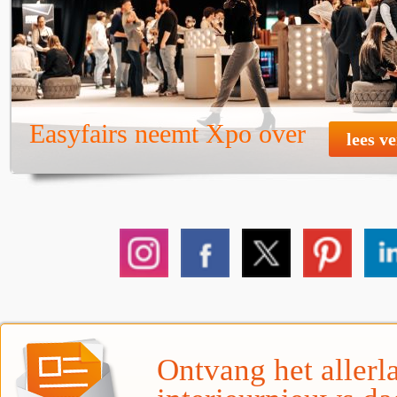
Easyfairs neemt Xpo over
lees v
Ontvang het allerla