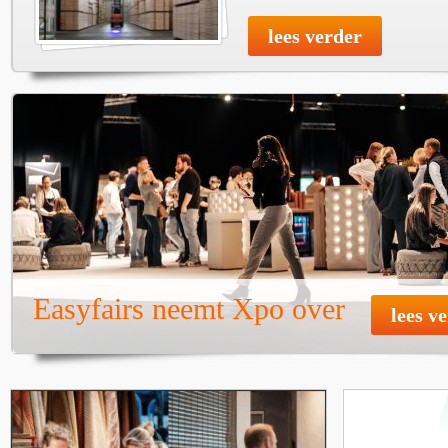
lees verder
Easyfairs neemt Xpo over
lees v