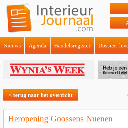
Nieuws
Agenda
Handelsregister
Dossier: lev
< terug naar het overzicht
Heropening Goossens Nuenen