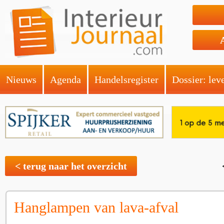
Nieuws
Agenda
Handelsregister
Dossier: lev
< terug naar het overzicht
Hanglampen van lava-afval