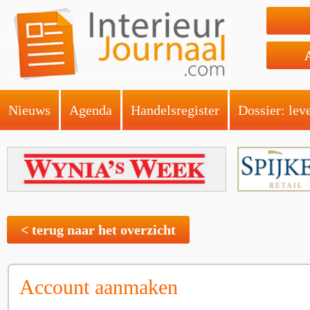
Nieuws
Agenda
Handelsregister
Dossier: lev
< terug naar het overzicht
Account aanmaken