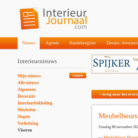
Nieuws
Agenda
Handelsregister
Dossier: leveranci
Interieurnieuws
Mijn nieuws
wijzigen
Alle nieuws
Algemeen
< terug naar het overz
Decoratie
Interieurbekleding
Meubelen
Meubelbeurs
Slapen
Verlichting
Zondag 08 november 20
Vloeren