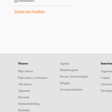
@onshuis
Tweets van @onshuis
Nieuws
Interie
Agenda
Handelsregister
Mijn nieuws
Algemen
Dossier: leveranciergids
Mijn nieuws voorkeuren
Contact
Inloggen
Alle nieuws
Adverter
Account aanmaken
Algemeen
Disclaime
Decoratie
Interieurbekleding
Meubelen