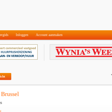
ergids
Inloggen
Account aanmaken
icht
 Brussel
26