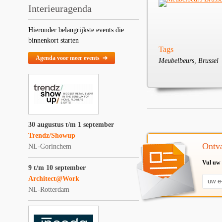
Interieuragenda
Hieronder belangrijkste events die
binnenkort starten
Tags
Agenda voor meer events ➔
Meubelbeurs, Brussel
30 augustus t/m 1 september
Trendz/Showup
Ontva
NL-Gorinchem
Vul uw 
9 t/m 10 september
Architect@Work
NL-Rotterdam