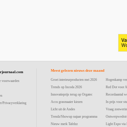
Meest gelezen nieuws deze maand
urjournaal.com
Groei interieurproducten mei 2026
Hogenkamp vers
e voorwaarden
Trends op Incoda 2026
Red Dot voor A
Innovatieprijs terug op Orgatec
Recordaantal w
en
Accu grasmaaier kiezen
In prijs voor st
r/Privacyverklaring
Licht uit de Andes
Vraag zonwerin
Trendz/Showup najaar programma
Ontwerpwedstri
Nieuw merk Tafelzz
Light Expo via