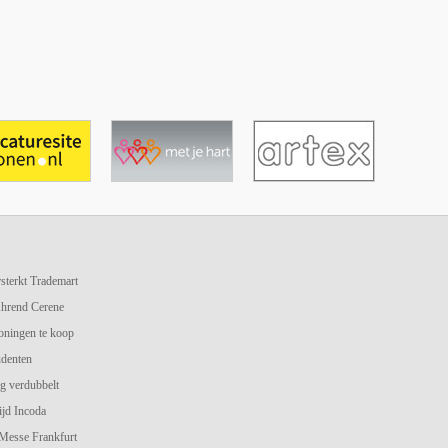
terkt Trademart
hrend Cerene
oningen te koop
udenten
g verdubbelt
jd Incoda
 Messe Frankfurt