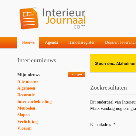
Nieuws
Agenda
Handelsregister
Dossier: leveranci
Interieurnieuws
Mijn nieuws
wijzigen
Alle nieuws
Zoekresultaten
Algemeen
Decoratie
Interieurbekleding
Dit onderdeel van Interieu
Meubelen
Maak vandaag nog een gra
Slapen
Verlichting
E-mailadres:
*
Vloeren