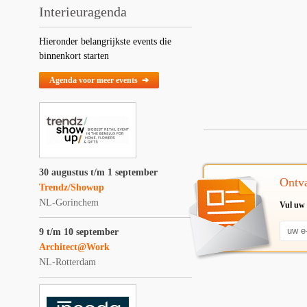
Interieuragenda
Hieronder belangrijkste events die
binnenkort starten
Agenda voor meer events ➔
30 augustus t/m 1 september
Ontva
Trendz/Showup
NL-Gorinchem
Vul uw 
9 t/m 10 september
Architect@Work
NL-Rotterdam