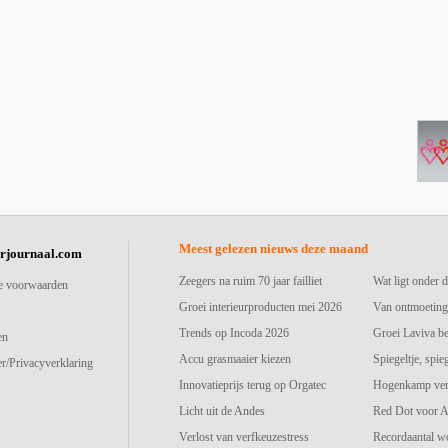
Meest gelezen nieuws deze maand
urjournaal.com
Zeegers na ruim 70 jaar failliet
Wat ligt onder d
e voorwaarden
Groei interieurproducten mei 2026
Van ontmoeting
Trends op Incoda 2026
Groei Laviva b
en
Accu grasmaaier kiezen
Spiegeltje, spie
r/Privacyverklaring
Innovatieprijs terug op Orgatec
Hogenkamp vers
Licht uit de Andes
Red Dot voor A
Verlost van verfkeuzestress
Recordaantal w