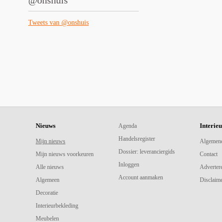
@onshuis
Tweets van @onshuis
Nieuws
Interie
Agenda
Handelsregister
Mijn nieuws
Algemen
Dossier: leveranciergids
Mijn nieuws voorkeuren
Contact
Inloggen
Alle nieuws
Adverter
Account aanmaken
Algemeen
Disclaime
Decoratie
Interieurbekleding
Meubelen