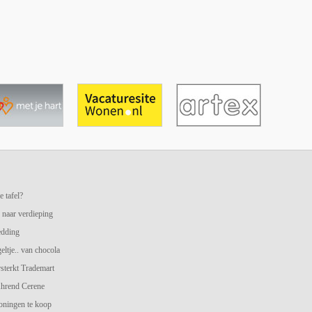
e tafel?
 naar verdieping
edding
geltje.. van chocola
terkt Trademart
hrend Cerene
oningen te koop