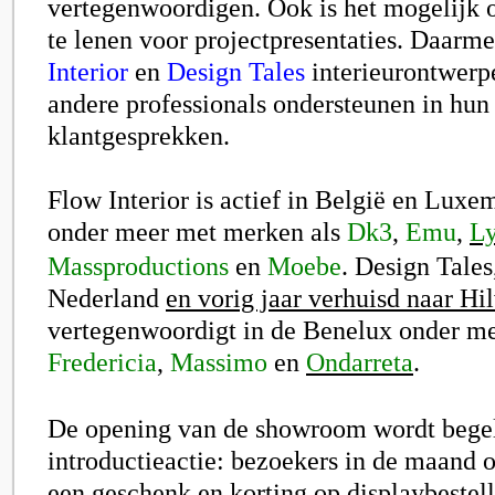
vertegenwoordigen. Ook is het mogelijk 
te lenen voor projectpresentaties. Daarm
Interior
en
Design Tales
interieurontwerpe
andere professionals ondersteunen in hun
klantgesprekken.
Flow Interior
is actief in België en Luxe
onder meer met merken als
Dk3
,
Emu
,
Ly
Massproductions
en
Moebe
. Design Tales
Nederland
en vorig jaar verhuisd naar H
vertegenwoordigt in de Benelux onder m
Fredericia
,
Massimo
en
Ondarreta
.
De opening van de showroom wordt begel
introductieactie: bezoekers in de maand 
een geschenk en korting op displaybestell