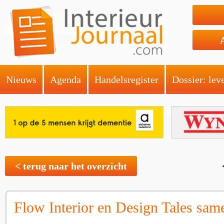
Nieuws
Agenda
Handelsregister
Dossier: lev
< terug naar het overzicht
Flow Interior en Design Tales sam