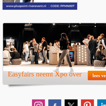
Easyfairs neemt Xpo over
lees v