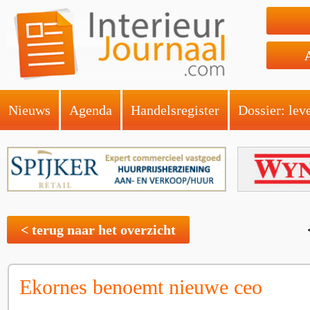
Nieuws
Agenda
Handelsregister
Dossier: lev
< terug naar het overzicht
Ekornes benoemt nieuwe ceo