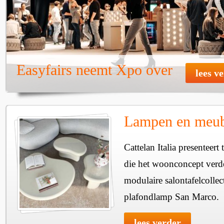
Easyfairs neemt Xpo over
lees v
Lampen en meube
Cattelan Italia presenteer
die het woonconcept verde
modulaire salontafelcollec
plafondlamp San Marco.
lees verder