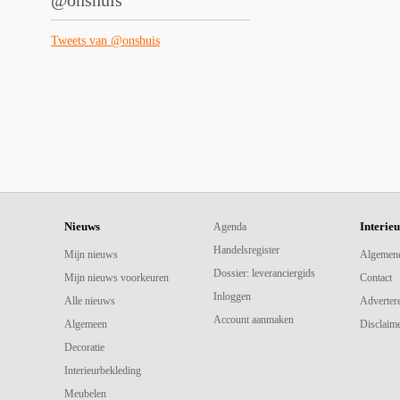
@onshuis
Tweets van @onshuis
Nieuws
Interie
Agenda
Handelsregister
Mijn nieuws
Algemen
Dossier: leveranciergids
Mijn nieuws voorkeuren
Contact
Inloggen
Alle nieuws
Adverter
Account aanmaken
Algemeen
Disclaime
Decoratie
Interieurbekleding
Meubelen