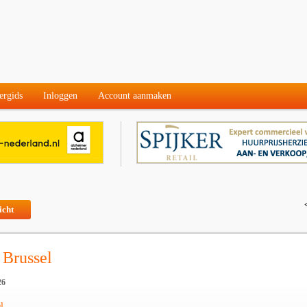
ergids
Inloggen
Account aanmaken
icht
 Brussel
26