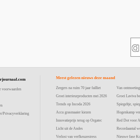
Meest gelezen nieuws deze maand
urjournaal.com
Zeegers na ruim 70 jaar failliet
Van ontmoeting
e voorwaarden
Groei interieurproducten mei 2026
Groei Laviva b
Trends op Incoda 2026
Spiegeltje, spie
en
Accu grasmaaier kiezen
Hogenkamp vers
r/Privacyverklaring
Innovatieprijs terug op Orgatec
Red Dot voor A
Licht uit de Andes
Recordaantal w
Verlost van verfkeuzestress
Nieuwe fase K