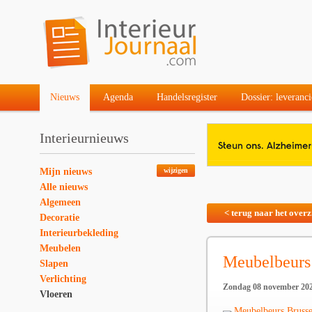
Nieuws
Agenda
Handelsregister
Dossier: leveranci
Interieurnieuws
Mijn nieuws
wijzigen
Alle nieuws
Algemeen
< terug naar het overz
Decoratie
Interieurbekleding
Meubelen
Meubelbeurs
Slapen
Verlichting
Zondag 08 november 20
Vloeren