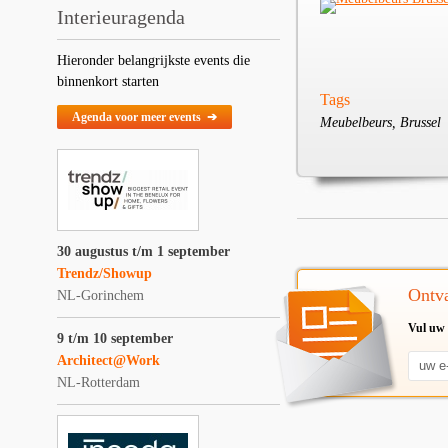
Interieuragenda
Hieronder belangrijkste events die
binnenkort starten
Tags
Agenda voor meer events ➔
Meubelbeurs, Brussel
30 augustus t/m 1 september
Trendz/Showup
Ontva
NL-Gorinchem
Vul uw 
9 t/m 10 september
Architect@Work
NL-Rotterdam