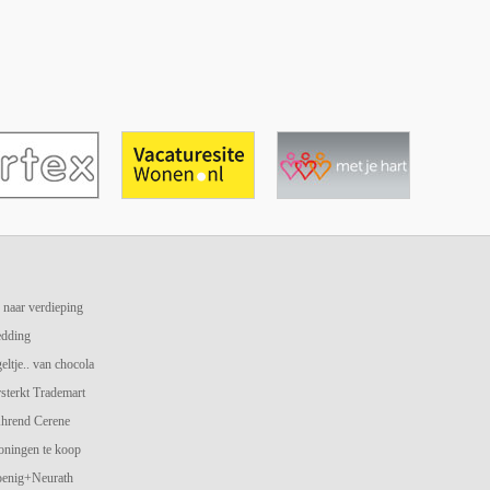
 naar verdieping
edding
geltje.. van chocola
terkt Trademart
hrend Cerene
oningen te koop
oenig+Neurath