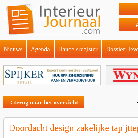
Nieuws
Agenda
Handelsregister
Dossier: lev
< terug naar het overzicht
Doordacht design zakelijke tapijtte