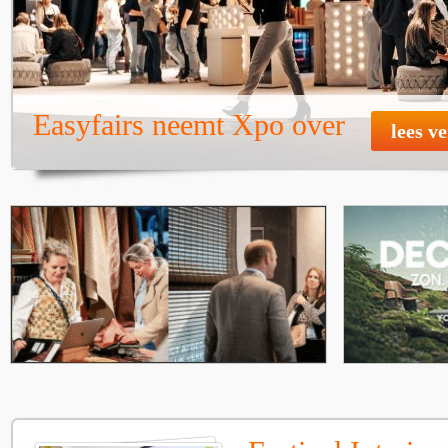
Easyfairs neemt Xpo over
lees v