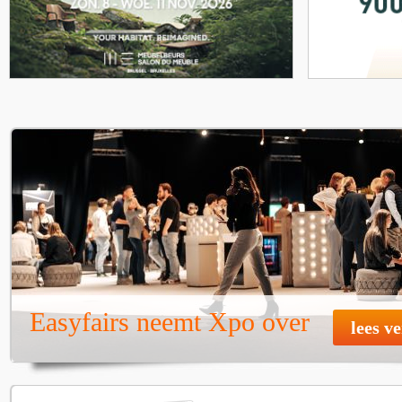
Easyfairs neemt Xpo over
lees v