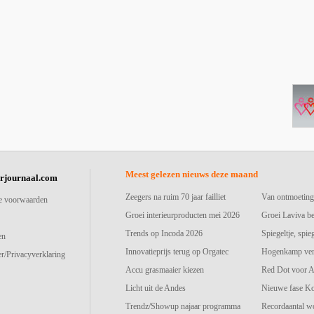
Meest gelezen nieuws deze maand
urjournaal.com
Zeegers na ruim 70 jaar failliet
Van ontmoeting
e voorwaarden
Groei interieurproducten mei 2026
Groei Laviva b
Trends op Incoda 2026
Spiegeltje, spie
en
Innovatieprijs terug op Orgatec
Hogenkamp vers
r/Privacyverklaring
Accu grasmaaier kiezen
Red Dot voor A
Licht uit de Andes
Nieuwe fase K
Trendz/Showup najaar programma
Recordaantal w