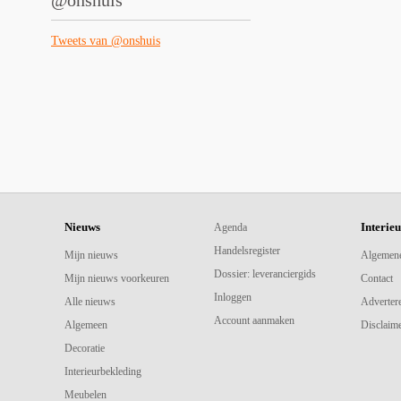
@onshuis
Tweets van @onshuis
Nieuws
Interie
Agenda
Handelsregister
Mijn nieuws
Algemen
Dossier: leveranciergids
Mijn nieuws voorkeuren
Contact
Inloggen
Alle nieuws
Adverter
Account aanmaken
Algemeen
Disclaime
Decoratie
Interieurbekleding
Meubelen