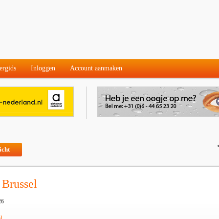
ergids
Inloggen
Account aanmaken
icht
 Brussel
26