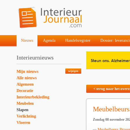
Nieuws
Agenda
Handelsregister
Dossier: leveranci
Interieurnieuws
Mijn nieuws
wijzigen
Alle nieuws
Algemeen
< terug naar het overz
Decoratie
Interieurbekleding
Meubelen
Meubelbeurs
Slapen
Verlichting
Zondag 08 november 20
Vloeren