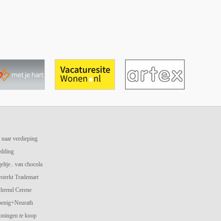
 naar verdieping
edding
geltje.. van chocola
terkt Trademart
hrend Cerene
oenig+Neurath
oningen te koop