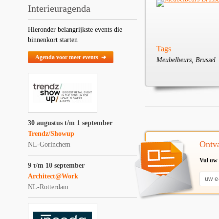
Interieuragenda
Hieronder belangrijkste events die
binnenkort starten
Tags
Agenda voor meer events ➔
Meubelbeurs, Brussel
30 augustus t/m 1 september
Trendz/Showup
Ontva
NL-Gorinchem
Vul uw 
9 t/m 10 september
Architect@Work
NL-Rotterdam