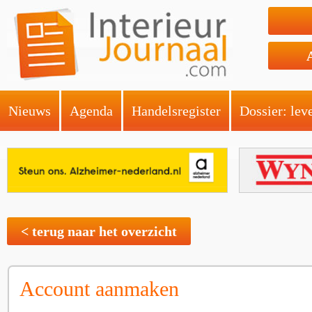
Nieuws
Agenda
Handelsregister
Dossier: lev
< terug naar het overzicht
Account aanmaken