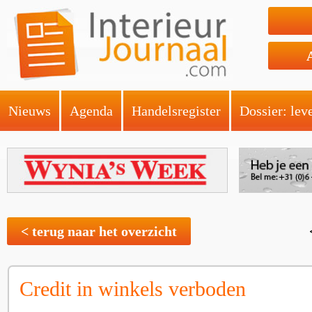
Nieuws
Agenda
Handelsregister
Dossier: lev
< terug naar het overzicht
Credit in winkels verboden