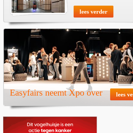
lees verder
Easyfairs neemt Xpo over
lees v