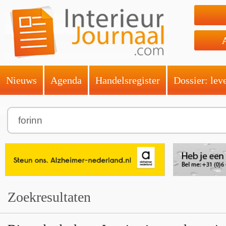
Nieuws
Agenda
Handelsregister
Dossier: lev
Zoekresultaten