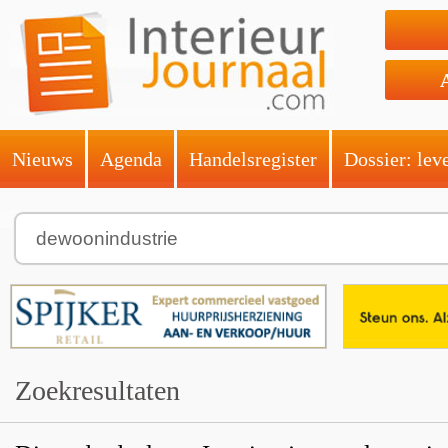
Nieuws
Agenda
Handelsregister
Dossier: lev
Zoekresultaten