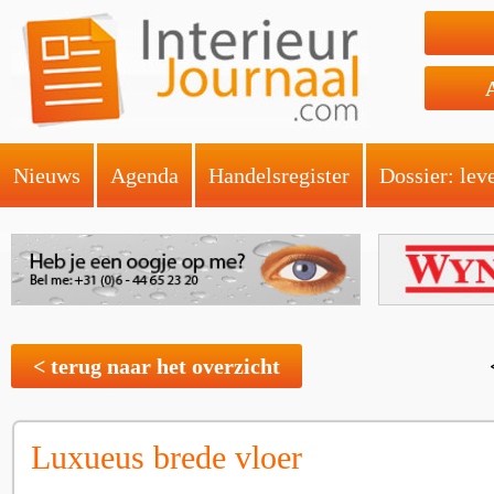
Nieuws
Agenda
Handelsregister
Dossier: lev
< terug naar het overzicht
Luxueus brede vloer