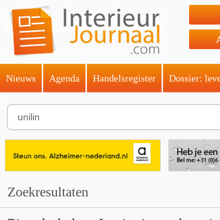
Nieuws
Agenda
Handelsregister
Dossier: lev
Zoekresultaten