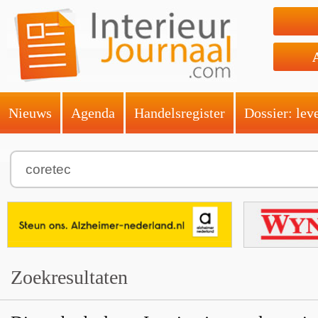
Nieuws
Agenda
Handelsregister
Dossier: lev
Zoekresultaten