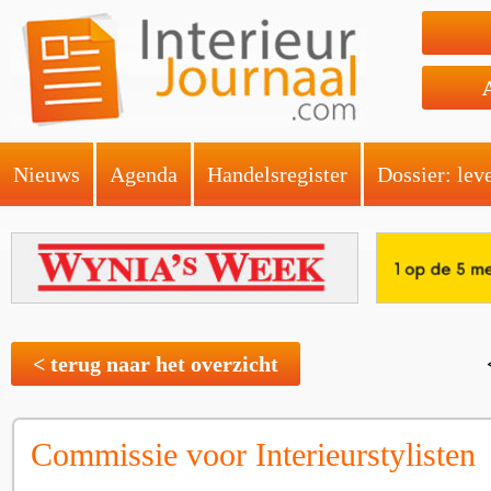
Nieuws
Agenda
Handelsregister
Dossier: lev
< terug naar het overzicht
Commissie voor Interieurstylisten