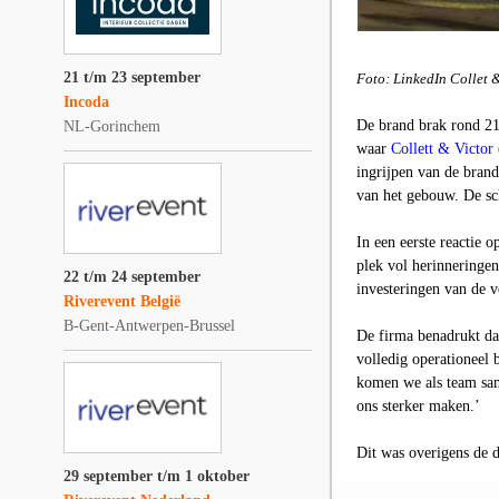
21 t/m 23 september
Foto: LinkedIn Collet 
Incoda
De brand brak rond 21.
NL-Gorinchem
waar
Collett & Victor
ingrijpen van de bran
van het gebouw. De sc
In een eerste reactie 
plek vol herinneringen 
22 t/m 24 september
investeringen van de v
Riverevent België
B-Gent-Antwerpen-Brussel
De firma benadrukt dat
volledig operationeel
komen we als team sam
ons sterker maken.’
Dit was overigens de d
29 september t/m 1 oktober