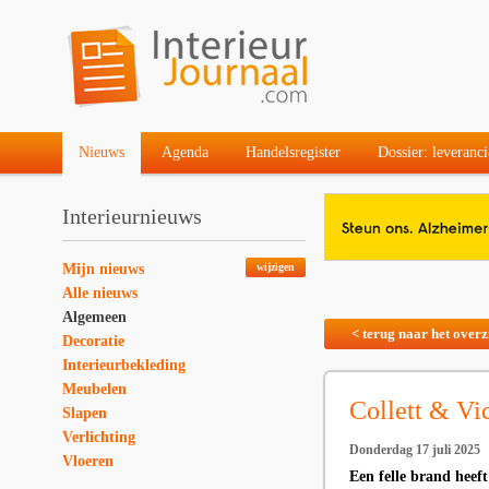
Nieuws
Agenda
Handelsregister
Dossier: leveranci
Interieurnieuws
Mijn nieuws
wijzigen
Alle nieuws
Algemeen
< terug naar het overz
Decoratie
Interieurbekleding
Meubelen
Collett & Vi
Slapen
Verlichting
Donderdag 17 juli 2025
Vloeren
Een felle brand heef