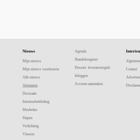
Nieuws
Interie
Agenda
Handelsregister
Mijn nieuws
Algemen
Dossier: leveranciergids
Mijn nieuws voorkeuren
Contact
Inloggen
Alle nieuws
Adverter
Account aanmaken
Algemeen
Disclaime
Decoratie
Interieurbekleding
Meubelen
Slapen
Verlichting
Vloeren