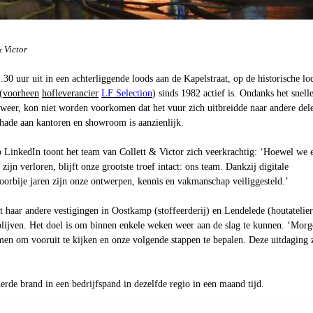
& Victor
30 uur uit in een achterliggende loods aan de Kapelstraat, op de historische loc
(
voorheen
hofleverancier
LF Selection
) sinds 1982 actief is. Ondanks het snell
dweer, kon niet worden voorkomen dat het vuur zich uitbreidde naar andere del
hade aan kantoren en showroom is aanzienlijk.
op LinkedIn toont het team van Collett & Victor zich veerkrachtig: ‘Hoewel we 
zijn verloren, blijft onze grootste troef intact: ons team. Dankzij digitale
oorbije jaren zijn onze ontwerpen, kennis en vakmanschap veiliggesteld.’
 haar andere vestigingen in Oostkamp (stoffeerderij) en Lendelede (houtatelier
 blijven. Het doel is om binnen enkele weken weer aan de slag te kunnen. ‘Mor
en om vooruit te kijken en onze volgende stappen te bepalen. Deze uitdaging 
erde brand in een bedrijfspand in dezelfde regio in een maand tijd.