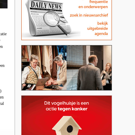
atie
e
en
een
)
gen
zal