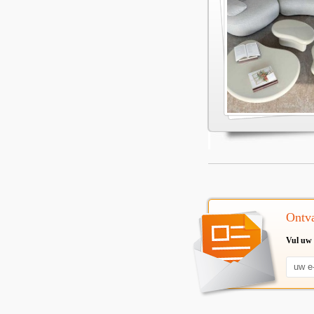
Ontva
Vul uw 