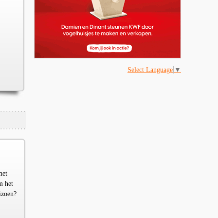
Select Language
▼
met
m het
izoen?