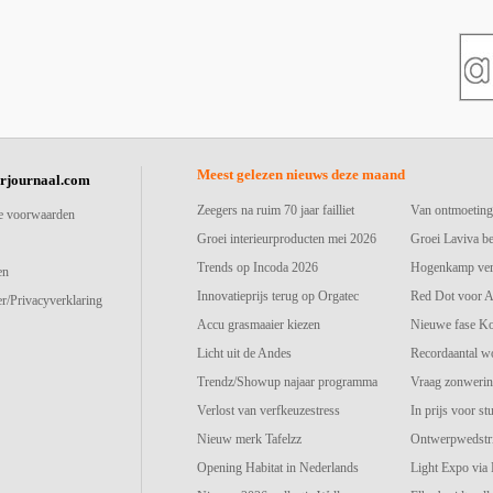
Meest gelezen nieuws deze maand
urjournaal.com
Zeegers na ruim 70 jaar failliet
Van ontmoeting
e voorwaarden
Groei interieurproducten mei 2026
Groei Laviva b
Trends op Incoda 2026
Hogenkamp vers
en
Innovatieprijs terug op Orgatec
Red Dot voor A
r/Privacyverklaring
Accu grasmaaier kiezen
Nieuwe fase K
Licht uit de Andes
Recordaantal w
Trendz/Showup najaar programma
Vraag zonwerin
Verlost van verfkeuzestress
In prijs voor st
Nieuw merk Tafelzz
Ontwerpwedstri
Opening Habitat in Nederlands
Light Expo via