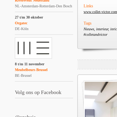
Riverevent Nederland
Links
NL-Amsterdam-Rotterdam-Den Bosch
www.collet-victor.co
27 t/m 30 oktober
Tags
Orgatec
DE-Köln
Nieuws, interieur, inr
#colletandvictor
8 t/m 11 november
Meubelbeurs Brussel
BE-Brussel
Volg ons op Facebook