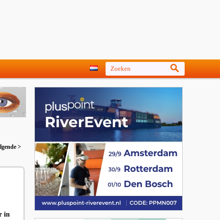
lgende >
r in