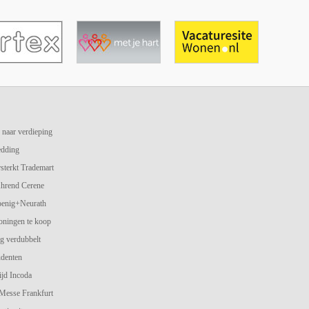
 naar verdieping
edding
terkt Trademart
hrend Cerene
oenig+Neurath
oningen te koop
g verdubbelt
udenten
jd Incoda
 Messe Frankfurt