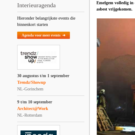
Emelgem volledig in d
Interieuragenda
asbest vrijgekomen.
Hieronder belangrijkste events die
binnenkort starten
Agenda voor meer events ➔
30 augustus t/m 1 september
Trendz/Showup
NL-Gorinchem
9 t/m 10 september
Architect@Work
NL-Rotterdam