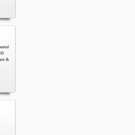
aantal
00
chen &