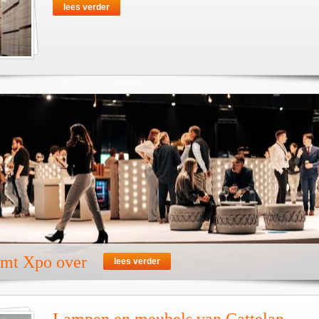
lees verder
emt Xpo over
lees verder