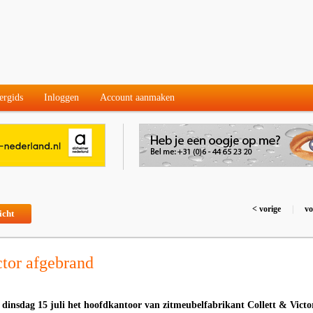
ergids
Inloggen
Account aanmaken
< vorige
|
vo
icht
ctor afgebrand
t dinsdag 15 juli het hoofdkantoor van zitmeubelfabrikant Collett & Victo