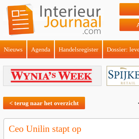
Nieuws
Agenda
Handelsregister
Dossier: lev
< terug naar het overzicht
Ceo Unilin stapt op