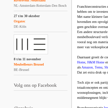
Riverevent Nederland
NL-Amsterdam-Rotterdam-Den Bosch
Franchiseconstructies 
hebben om te investere
27 t/m 30 oktober
Met name kleinere fami
Orgatec
bovendien een opvolgi
DE-Köln
geen geschikte overna
Een andere structurele
meubelboulevard verlie
vooral nog om materia
meer van verkooplocati
Daarnaast groeit de c
8 t/m 11 november
Home
,
H&M Home
e
Meubelbeurs Brussel
als
Amazon, Temu
,
Sh
BE-Brussel
Dat zet extra druk op 
Toch zijn er ook partij
Volg ons op Facebook
totaalconcepten en ont
woonoplossingen, inclu
middensegment blijkt 
Brancheorganisatie
Inr