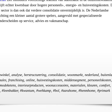
jft echter kwetsbaar door hogere personeels-, energie- en huisvestingskosten. 
sector is dan ook dat verdere consolidatie onvermijdelijk is. De Nederlandse
ting een kleiner aantal grotere spelers, aangevuld met gespecialiseerde
onderscheiden op service, advies en vakmanschap.
nwinkel, analyse, herstructurering, consolidatie, woonmarkt, nederland, buitenl
ules, franchising, online, huisvestingskosten, middensegment, personeelskosten,
 modeketens, interieurproducten, woonaccessoires, materialen, kleuren, comfort, 
sa, #leenbakker, #kwantum, #wehkamp, #bol, #zarahome, #henmhome, #primark