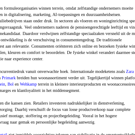
en formuleorganisaties winnen terrein, omdat zelfstandige ondernemers moeite
n in digitalisering, marketing, AI-toepassingen en duurzaamheidseisen.
liebedrijven staan onder druk. In sectoren als vloeren en woninginrichting spe
ngsvraagstuk. Veel ondernemers naderen de pensioengerechtigde leeftijd en vi
mekandidaat. Daardoor verdwijnen zelfstandige speciaalzaken versneld uit de m
 ontwikkeling is de verschuiving in consumentengedrag. De traditionele
st aan relevantie. Consumenten oriënteren zich online en bezoeken fysieke win
len, kleuren en comfort te beoordelen. De fysieke winkel verandert daarmee st
e naar experience center.
oncurrentiedruk vanuit onverwachte hoek. Internationale modeketens zoals
Zara
n
Primark
breiden hun woonassortiment verder uit. Tegelijkertijd winnen platf
ein
,
Bol
en
Wehkamp
terrein in kleinere interieurproducten en woonaccessoires
marges en klantloyaliteit in het middensegment.
en die kansen zien. Retailers investeren nadrukkelijker in dienstverlening,
zorging. Daarbij verschuift de focus van losse productverkoop naar complete
sief montage, stoffering en projectbegeleiding. Vooral in het hogere
vraag naar gemak en persoonlijke begeleiding aanwezig.
etail
ziet inmiddels voorzichtige tekenen van stabilisatie in de omzetontwikkeli