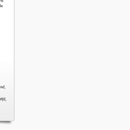
De
and,
#fd,