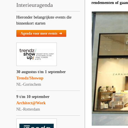
rendementen of gaan 
Interieuragenda
Hieronder belangrijkste events die
binnenkort starten
Agenda voor meer events ➔
30 augustus t/m 1 september
Trendz/Showup
NL-Gorinchem
9 t/m 10 september
Architect@Work
NL-Rotterdam