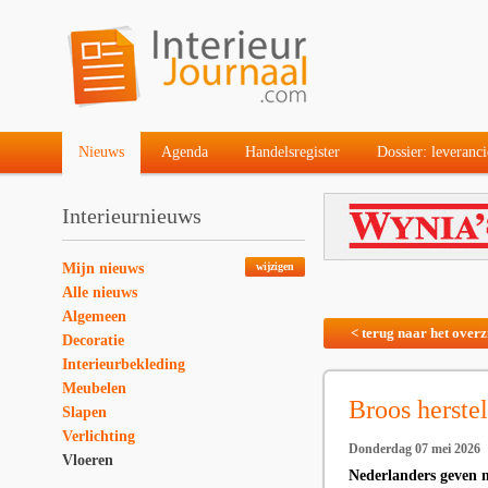
Nieuws
Agenda
Handelsregister
Dossier: leveranci
Interieurnieuws
Mijn nieuws
wijzigen
Alle nieuws
Algemeen
< terug naar het overz
Decoratie
Interieurbekleding
Meubelen
Broos herste
Slapen
Verlichting
Donderdag 07 mei 2026
Vloeren
Nederlanders geven 