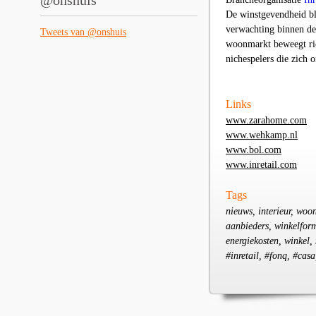
@onshuis
De winstgevendheid bli
verwachting binnen de 
Tweets van @onshuis
woonmarkt beweegt rich
nichespelers die zich 
Links
www.zarahome.com
www.wehkamp.nl
www.bol.com
www.inretail.com
Tags
nieuws, interieur, woo
aanbieders, winkelform
energiekosten, winkel,
#inretail, #fonq, #ca