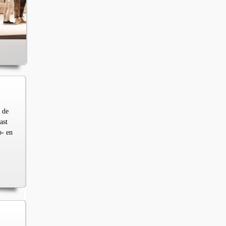
 de
ast
p- en