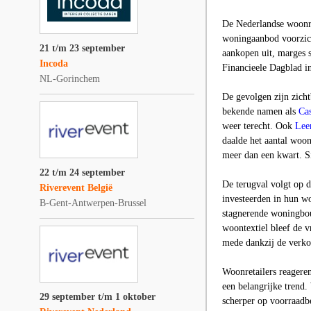
De Nederlandse woonret
woningaanbod voorzicht
21 t/m 23 september
aankopen uit, marges s
Incoda
Financieele Dagblad i
NL-Gorinchem
De gevolgen zijn zicht
bekende namen als
Ca
weer terecht. Ook
Lee
daalde het aantal woo
meer dan een kwart. S
22 t/m 24 september
De terugval volgt op d
Riverevent België
investeerden in hun wo
B-Gent-Antwerpen-Brussel
stagnerende woningbou
woontextiel bleef de v
mede dankzij de verko
Woonretailers reageren
een belangrijke trend.
29 september t/m 1 oktober
scherper op voorraadb