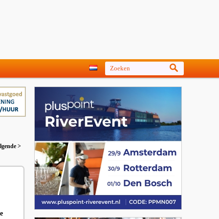
lgende >
e