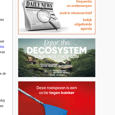
het
aar
tus
 van
n de
rbij
ren