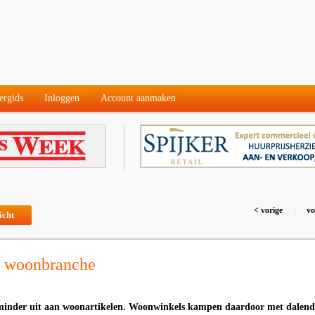
ergids
Inloggen
Account aanmaken
< vorige
|
vo
icht
l woonbranche
minder uit aan woonartikelen. Woonwinkels kampen daardoor met dalend