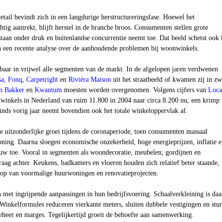
ail bevindt zich in een langdurige herstructureringsfase. Hoewel het
ig aantrekt, blijft herstel in de branche broos. Consumenten stellen grote
taan onder druk en buitenlandse concurrentie neemt toe. Dat beeld schetst ook 
n een recente analyse over de aanhoudende problemen bij woonwinkels.
baar in vrijwel alle segmenten van de markt. In de afgelopen jaren verdwenen
sa
,
Fonq
,
Carpetright
en
Rivièra Maison
uit het straatbeeld of kwamen zij in zw
n Bakker
en
Kwantum
moesten worden overgenomen. Volgens cijfers van
Loca
nwinkels in Nederland van ruim 11.800 in 2004 naar circa 8.200 nu, een krimp
inds vorig jaar neemt bovendien ook het totale winkeloppervlak af.
e uitzonderlijke groei tijdens de coronaperiode, toen consumenten massaal
ning. Daarna sloegen economische onzekerheid, hoge energieprijzen, inflatie e
w toe. Vooral in segmenten als woondecoratie, meubelen, gordijnen en
raag achter. Keukens, badkamers en vloeren houden zich relatief beter staande,
op van voormalige huurwoningen en renovatieprojecten.
 met ingrijpende aanpassingen in hun bedrijfsvoering. Schaalverkleining is daa
 Winkelformules reduceren vierkante meters, sluiten dubbele vestigingen en stu
eheer en marges. Tegelijkertijd groeit de behoefte aan samenwerking.