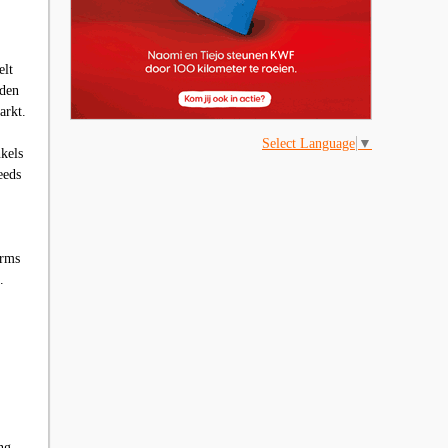
elt
nden
arkt.
Select Language
▼
kels
eeds
orms
.
ng.