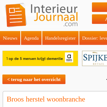
Nieuws
Agenda
Handelsregister
Dossier: lev
< terug naar het overzicht
Broos herstel woonbranche