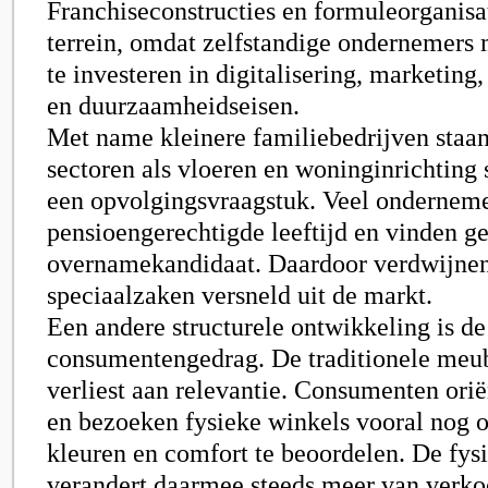
Franchiseconstructies en formuleorganisa
terrein, omdat zelfstandige ondernemers
te investeren in digitalisering, marketing
en duurzaamheidseisen.
Met name kleinere familiebedrijven staan
sectoren als vloeren en woninginrichting
een opvolgingsvraagstuk. Veel onderneme
pensioengerechtigde leeftijd en vinden g
overnamekandidaat. Daardoor verdwijnen
speciaalzaken versneld uit de markt.
Een andere structurele ontwikkeling is de
consumentengedrag. De traditionele meu
verliest aan relevantie. Consumenten orië
en bezoeken fysieke winkels vooral nog 
kleuren en comfort te beoordelen. De fys
verandert daarmee steeds meer van verko