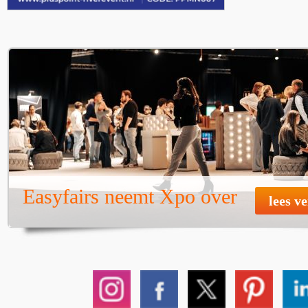
Easyfairs neemt Xpo over
lees v