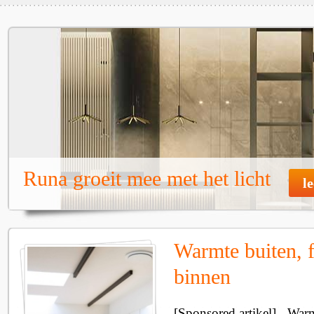
Runa groeit mee met het licht
l
Warmte buiten, f
binnen
[Sponsored artikel] - Wa