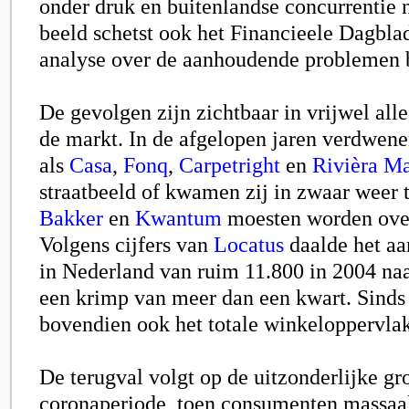
onder druk en buitenlandse concurrentie 
beeld schetst ook het Financieele Dagblad
analyse over de aanhoudende problemen 
De gevolgen zijn zichtbaar in vrijwel al
de markt. In de afgelopen jaren verdwe
als
Casa
,
Fonq
,
Carpetright
en
Rivièra M
straatbeeld of kwamen zij in zwaar weer 
Bakker
en
Kwantum
moesten worden ov
Volgens cijfers van
Locatus
daalde het aa
in Nederland van ruim 11.800 in 2004 naa
een krimp van meer dan een kwart. Sinds 
bovendien ook het totale winkeloppervlak
De terugval volgt op de uitzonderlijke gro
coronaperiode, toen consumenten massaal