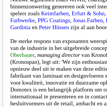
binnenzonwering genereren ook veel inter
spelers zoals
Keimfarben
,
Erfurt & Sohn
Farbwerke
,
PPG Coatings
,
Jonas Farben
,
Gardinia
en
Peter Hüssen
z
ijn al aan boor
De sterke respons van exp
osanten weerspi
van de industrie in het uitgebreide conce
Oberbauer
,
managing director
van Kronof
(Kronospan), legt uit: 'We zijn enthousia
opnieuw deel uit te maken van deze editi
fabrikant van laminaat en designvloeren 
voor kwaliteit, innovatie en duurzame op
Domotex is een belangrijk platform om o
internationaal te presenteren en in conta
besluitvormers uit de retail, ambacht en a