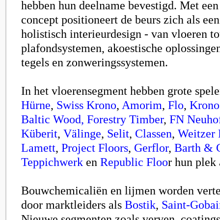
hebben hun deelname bevestigd. Met een 
concept positioneert de beurs zich als ee
holistisch interieurdesign - van vloeren t
plafondsystemen, akoestische oplossingen
tegels en zonweringssystemen.
In het vloerensegment hebben grote speler
Hürne
,
Swiss Krono
,
Amorim
,
Flo
,
Krono
Baltic Wood,
Forestry Timber
,
FN Neuho
Küberit
,
Välinge
,
Selit
,
Classen
,
Weitzer 
Lamett
,
Project Floors
,
Gerflor
,
Barth & 
Teppichwerk
en
Republic Floo
r
hun plek 
Bouwchemicaliën en lijmen worden vert
door marktleiders als
Bostik
,
Saint-Gobai
Nieuwe segmenten zoals verven, coatings