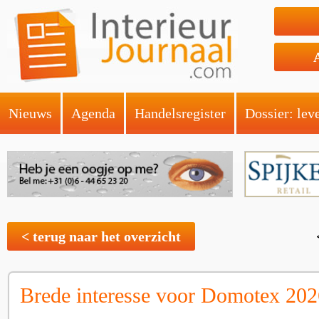
Nieuws
Agenda
Handelsregister
Dossier: lev
< terug naar het overzicht
Brede interesse voor Domotex 202