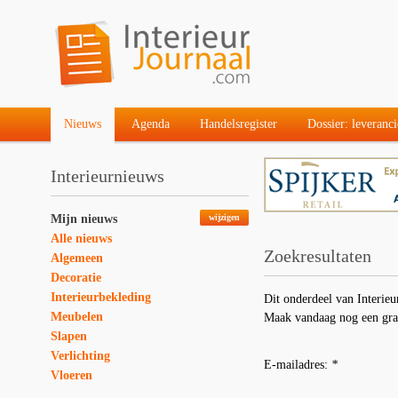
Nieuws
Agenda
Handelsregister
Dossier: leveranci
Interieurnieuws
Mijn nieuws
wijzigen
Alle nieuws
Zoekresultaten
Algemeen
Decoratie
Interieurbekleding
Dit onderdeel van Interieu
Meubelen
Maak vandaag nog een gra
Slapen
Verlichting
E-mailadres:
*
Vloeren