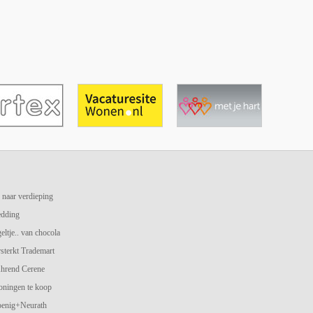
 naar verdieping
edding
geltje.. van chocola
terkt Trademart
hrend Cerene
oningen te koop
oenig+Neurath