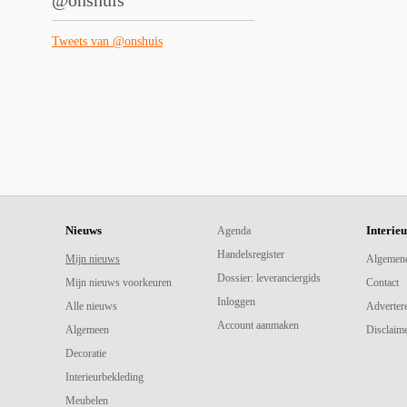
@onshuis
Tweets van @onshuis
Nieuws
Interie
Agenda
Handelsregister
Mijn nieuws
Algemen
Dossier: leveranciergids
Mijn nieuws voorkeuren
Contact
Inloggen
Alle nieuws
Adverter
Account aanmaken
Algemeen
Disclaime
Decoratie
Interieurbekleding
Meubelen