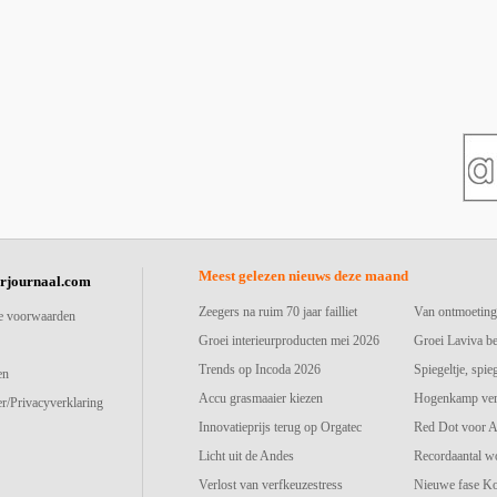
Meest gelezen nieuws deze maand
urjournaal.com
Zeegers na ruim 70 jaar failliet
Van ontmoeting
e voorwaarden
Groei interieurproducten mei 2026
Groei Laviva b
Trends op Incoda 2026
Spiegeltje, spie
en
Accu grasmaaier kiezen
Hogenkamp vers
r/Privacyverklaring
Innovatieprijs terug op Orgatec
Red Dot voor A
Licht uit de Andes
Recordaantal w
Verlost van verfkeuzestress
Nieuwe fase K