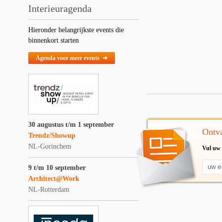
Interieuragenda
Hieronder belangrijkste events die
binnenkort starten
Agenda voor meer events ➔
30 augustus t/m 1 september
Ontva
Trendz/Showup
NL-Gorinchem
Vul uw 
9 t/m 10 september
Architect@Work
NL-Rotterdam