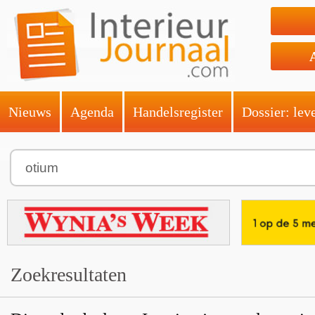
Nieuws
Agenda
Handelsregister
Dossier: lev
Zoekresultaten