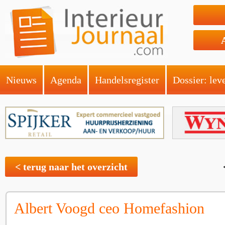
Nieuws
Agenda
Handelsregister
Dossier: lev
< terug naar het overzicht
Albert Voogd ceo Homefashion