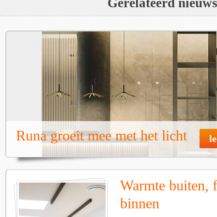
Gerelateerd nieuw
Runa groeit mee met het licht
l
Warmte buiten, f
binnen