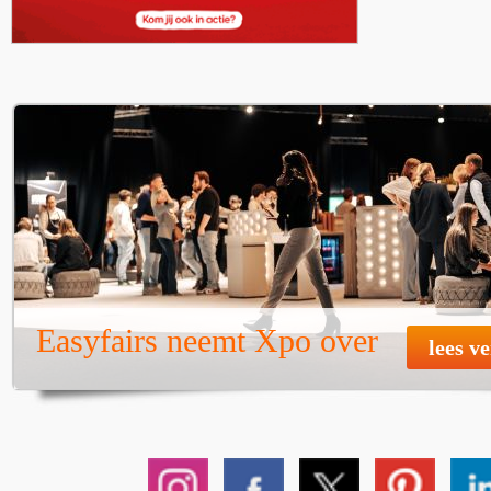
Easyfairs neemt Xpo over
lees v