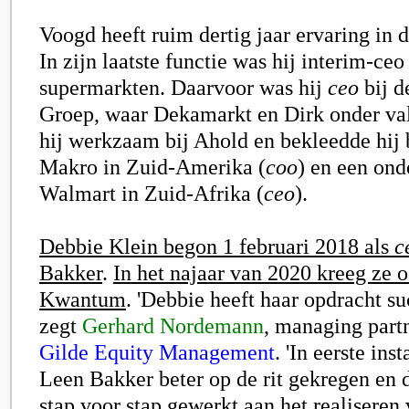
Voogd heeft ruim dertig jaar ervaring in d
In zijn laatste functie was hij interim-ceo
supermarkten. Daarvoor was hij
ceo
bij 
Groep
, waar
Dekamarkt
en Dirk onder va
hij werkzaam bij Ahold en bekleedde hij b
Makro in Zuid-Amerika (
coo
) en een ond
Walmart in Zuid-Afrika (
ceo
).
Debbie Klein
begon 1 februari 2018 als
c
Bakker
.
In het najaar van 2020 kreeg ze o
Kwantum
. 'Debbie heeft haa
r opdracht su
zegt
Gerhard Nordemann
, managing part
Gilde Equity Management
. 'In eerste ins
Leen Bakker beter op de rit gekregen en 
stap voor stap gewerkt aan het realiseren