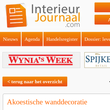
Nieuws
Agenda
Handelsregister
Dossier: lev
< terug naar het overzicht
Akoestische wanddecoratie