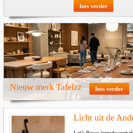
lees verder
Nieuw merk Tafelzz
lees verder
Licht uit de And
Let’s Pause introduceert