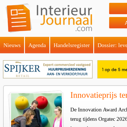
Nieuws
Agenda
Handelsregister
Dossier: lev
Innovatieprijs t
De Innovation Award Archi
terug tijdens Orgatec 202