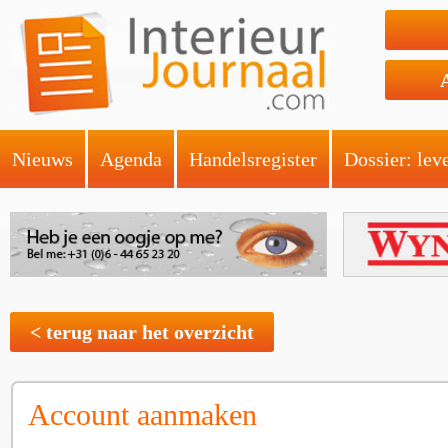
Nieuws
Agenda
Handelsregister
Dossier: lev
< terug naar het overzicht
Account aanmaken