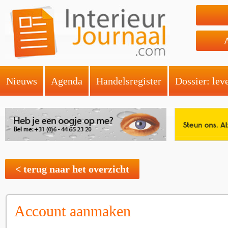
Nieuws
Agenda
Handelsregister
Dossier: lev
< terug naar het overzicht
Account aanmaken