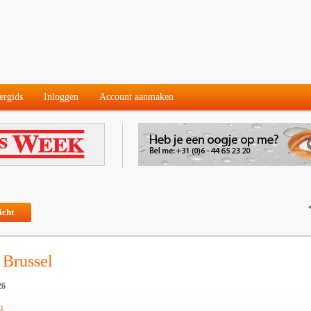
ergids
Inloggen
Account aanmaken
icht
 Brussel
26