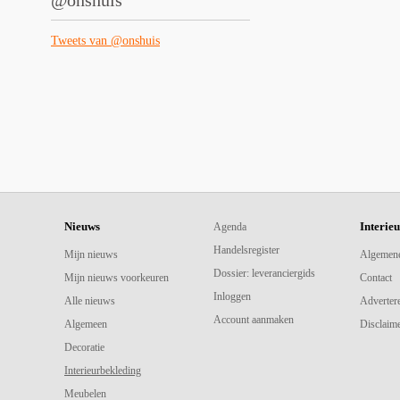
@onshuis
Tweets van @onshuis
Nieuws
Interie
Agenda
Handelsregister
Mijn nieuws
Algemen
Dossier: leveranciergids
Mijn nieuws voorkeuren
Contact
Inloggen
Alle nieuws
Adverter
Account aanmaken
Algemeen
Disclaime
Decoratie
Interieurbekleding
Meubelen