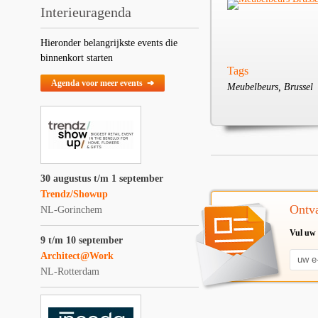
Interieuragenda
Hieronder belangrijkste events die
binnenkort starten
Tags
Agenda voor meer events ➔
Meubelbeurs, Brussel
30 augustus t/m 1 september
Trendz/Showup
Ontva
NL-Gorinchem
Vul uw 
9 t/m 10 september
Architect@Work
NL-Rotterdam