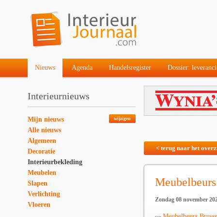
Nieuws
Agenda
Handelsregister
Dossier: leveranci
Interieurnieuws
Mijn nieuws
wijzigen
Alle nieuws
Algemeen
< terug naar het overz
Decoratie
Interieurbekleding
Meubelen
Meubelbeurs
Slapen
Verlichting
Zondag 08 november 20
Vloeren