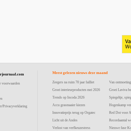
Meest gelezen nieuws deze maand
urjournaal.com
Zeegers na ruim 70 jaar failliet
Van ontmoeting
e voorwaarden
Groei interieurproducten mei 2026
Groei Laviva b
Trends op Incoda 2026
Spiegeltje, spie
en
Accu grasmaaier kiezen
Hogenkamp vers
r/Privacyverklaring
Innovatieprijs terug op Orgatec
Red Dot voor A
Licht uit de Andes
Recordaantal w
Verlost van verfkeuzestress
Nieuwe fase K