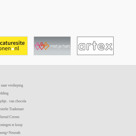
 naar verdieping
edding
geltje.. van chocola
terkt Trademart
hrend Cerene
oningen te koop
oenig+Neurath