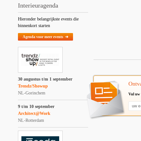
Interieuragenda
Hieronder belangrijkste events die
binnenkort starten
Agenda voor meer events ➔
30 augustus t/m 1 september
Ontva
Trendz/Showup
NL-Gorinchem
Vul uw 
9 t/m 10 september
Architect@Work
NL-Rotterdam