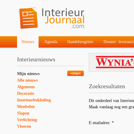
Nieuws
Agenda
Handelsregister
Dossier: leveranci
Interieurnieuws
Mijn nieuws
wijzigen
Alle nieuws
Zoekresultaten
Algemeen
Decoratie
Interieurbekleding
Dit onderdeel van Interieu
Meubelen
Maak vandaag nog een gra
Slapen
Verlichting
E-mailadres:
*
Vloeren