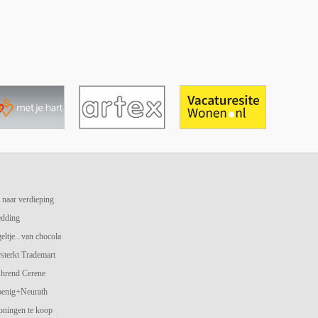
 naar verdieping
edding
geltje.. van chocola
terkt Trademart
hrend Cerene
oenig+Neurath
oningen te koop