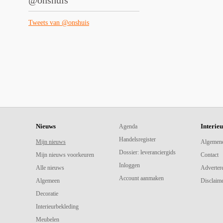
@onshuis
Tweets van @onshuis
Nieuws
Interie
Agenda
Handelsregister
Mijn nieuws
Algemen
Dossier: leveranciergids
Mijn nieuws voorkeuren
Contact
Inloggen
Alle nieuws
Adverter
Account aanmaken
Algemeen
Disclaime
Decoratie
Interieurbekleding
Meubelen