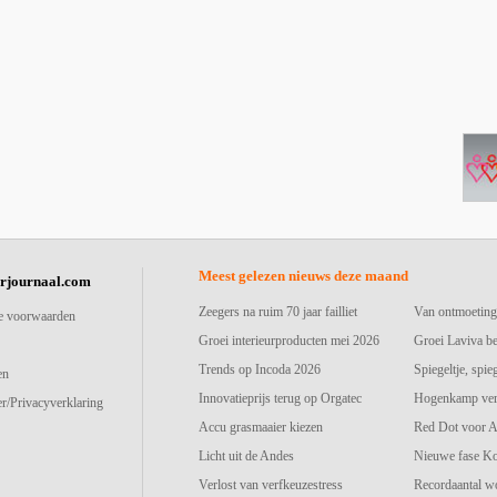
Meest gelezen nieuws deze maand
urjournaal.com
Zeegers na ruim 70 jaar failliet
Van ontmoeting
e voorwaarden
Groei interieurproducten mei 2026
Groei Laviva b
Trends op Incoda 2026
Spiegeltje, spie
en
Innovatieprijs terug op Orgatec
Hogenkamp vers
r/Privacyverklaring
Accu grasmaaier kiezen
Red Dot voor A
Licht uit de Andes
Nieuwe fase K
Verlost van verfkeuzestress
Recordaantal w