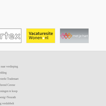
 naar verdieping
edding
terkt Trademart
hrend Cerene
oningen te koop
oenig+Neurath
g verdubbelt