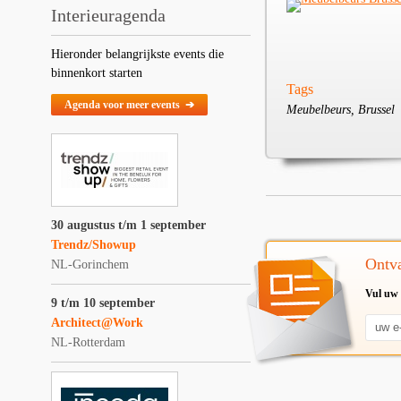
Interieuragenda
Hieronder belangrijkste events die
binnenkort starten
Tags
Agenda voor meer events ➔
Meubelbeurs, Brussel
30 augustus t/m 1 september
Trendz/Showup
Ontva
NL-Gorinchem
Vul uw 
9 t/m 10 september
Architect@Work
NL-Rotterdam