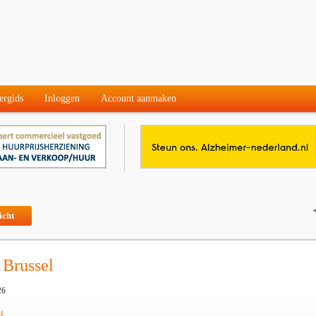
ergids
Inloggen
Account aanmaken
icht
 Brussel
26