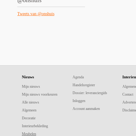
@onshuis
Tweets van @onshuis
Nieuws
Interie
Agenda
Handelsregister
Mijn nieuws
Algemen
Dossier: leveranciergids
Mijn nieuws voorkeuren
Contact
Inloggen
Alle nieuws
Adverter
Account aanmaken
Algemeen
Disclaime
Decoratie
Interieurbekleding
Meubelen