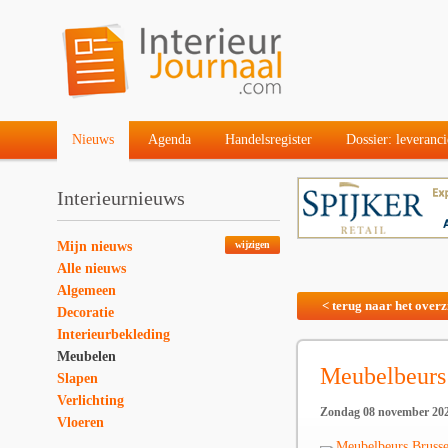
Nieuws
Agenda
Handelsregister
Dossier: leveranci
Interieurnieuws
Mijn nieuws
wijzigen
Alle nieuws
Algemeen
< terug naar het overz
Decoratie
Interieurbekleding
Meubelen
Meubelbeurs
Slapen
Verlichting
Zondag 08 november 20
Vloeren