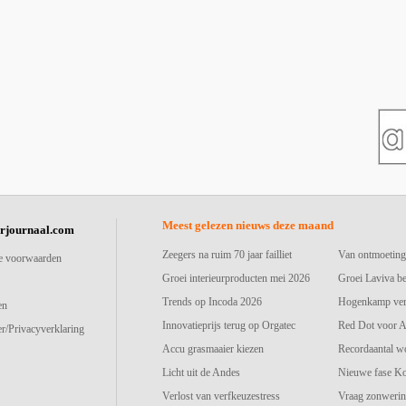
Meest gelezen nieuws deze maand
urjournaal.com
Zeegers na ruim 70 jaar failliet
Van ontmoeting
e voorwaarden
Groei interieurproducten mei 2026
Groei Laviva b
Trends op Incoda 2026
Hogenkamp vers
en
Innovatieprijs terug op Orgatec
Red Dot voor A
r/Privacyverklaring
Accu grasmaaier kiezen
Recordaantal w
Licht uit de Andes
Nieuwe fase K
Verlost van verfkeuzestress
Vraag zonwerin