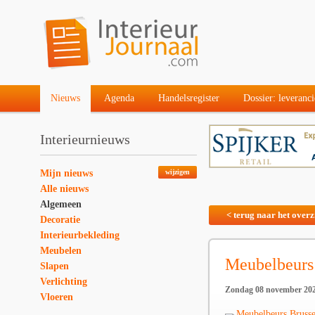
Nieuws
Agenda
Handelsregister
Dossier: leveranci
Interieurnieuws
Mijn nieuws
wijzigen
Alle nieuws
Algemeen
< terug naar het overz
Decoratie
Interieurbekleding
Meubelen
Meubelbeurs
Slapen
Verlichting
Zondag 08 november 20
Vloeren