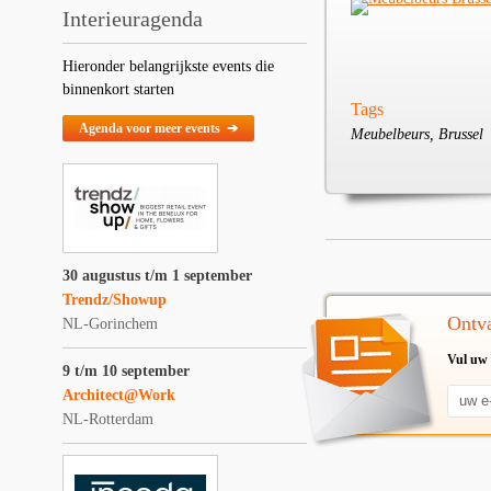
Interieuragenda
Hieronder belangrijkste events die
binnenkort starten
Tags
Agenda voor meer events ➔
Meubelbeurs, Brussel
30 augustus t/m 1 september
Trendz/Showup
Ontva
NL-Gorinchem
Vul uw 
9 t/m 10 september
Architect@Work
NL-Rotterdam