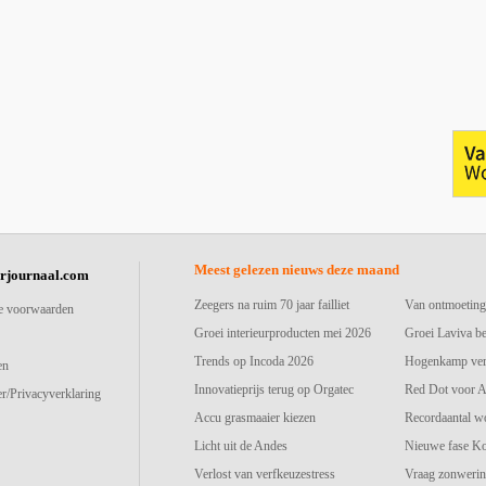
Meest gelezen nieuws deze maand
urjournaal.com
Zeegers na ruim 70 jaar failliet
Van ontmoeting
e voorwaarden
Groei interieurproducten mei 2026
Groei Laviva b
Trends op Incoda 2026
Hogenkamp vers
en
Innovatieprijs terug op Orgatec
Red Dot voor A
r/Privacyverklaring
Accu grasmaaier kiezen
Recordaantal w
Licht uit de Andes
Nieuwe fase K
Verlost van verfkeuzestress
Vraag zonwerin