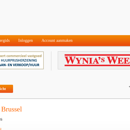
ergids
Inloggen
Account aanmaken
icht
 Brussel
26