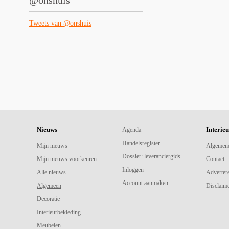
@onshuis
Tweets van @onshuis
Nieuws
Interie
Agenda
Handelsregister
Mijn nieuws
Algemen
Dossier: leveranciergids
Mijn nieuws voorkeuren
Contact
Inloggen
Alle nieuws
Adverter
Account aanmaken
Algemeen
Disclaime
Decoratie
Interieurbekleding
Meubelen