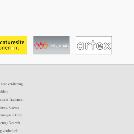
 naar verdieping
edding
terkt Trademart
hrend Cerene
oningen te koop
oenig+Neurath
g verdubbelt