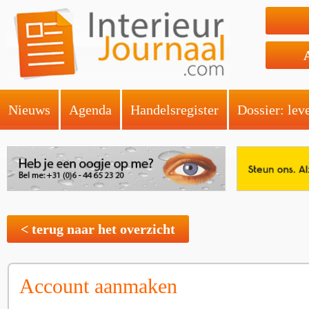
Nieuws
Agenda
Handelsregister
Dossier: lev
< terug naar het overzicht
Account aanmaken