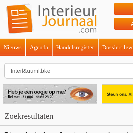
Nieuws
Agenda
Handelsregister
Dossier: lev
Zoekresultaten