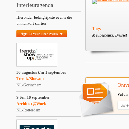
Interieuragenda
Hieronder belangrijkste events die
binnenkort starten
Tags
Agenda voor meer events ➔
Meubelbeurs, Brussel
30 augustus t/m 1 september
Trendz/Showup
Ontva
NL-Gorinchem
Vul uw 
9 t/m 10 september
Architect@Work
NL-Rotterdam