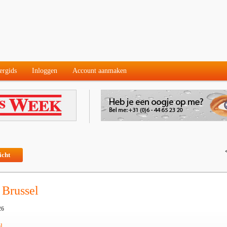
ergids
Inloggen
Account aanmaken
icht
 Brussel
26