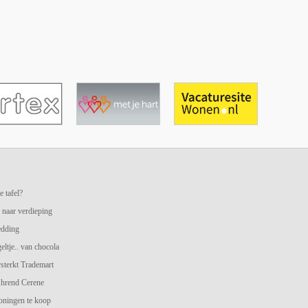
e tafel?
 naar verdieping
edding
geltje.. van chocola
terkt Trademart
hrend Cerene
oningen te koop