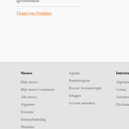
@onshuis
Tweets van @onshuis
Nieuws
Interie
Agenda
Handelsregister
Mijn nieuws
Algemen
Dossier: leveranciergids
Mijn nieuws voorkeuren
Contact
Inloggen
Alle nieuws
Adverter
Account aanmaken
Algemeen
Disclaime
Decoratie
Interieurbekleding
Meubelen