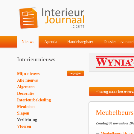
Nieuws
Agenda
Handelsregister
Dossier: leveranci
Interieurnieuws
Mijn nieuws
wijzigen
Alle nieuws
Algemeen
< terug naar het overz
Decoratie
Interieurbekleding
Meubelen
Meubelbeurs
Slapen
Verlichting
Zondag 08 november 20
Vloeren