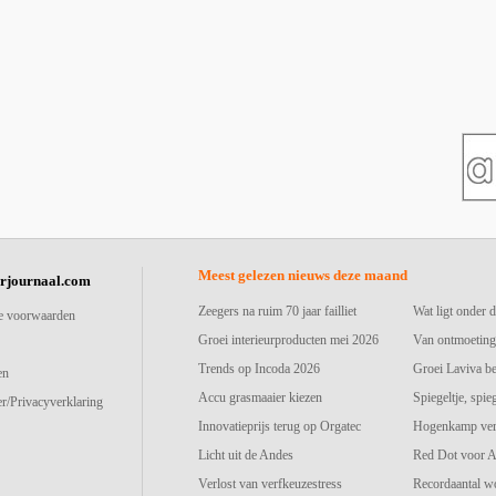
Meest gelezen nieuws deze maand
urjournaal.com
Zeegers na ruim 70 jaar failliet
Wat ligt onder d
e voorwaarden
Groei interieurproducten mei 2026
Van ontmoeting
Trends op Incoda 2026
Groei Laviva b
en
Accu grasmaaier kiezen
Spiegeltje, spie
r/Privacyverklaring
Innovatieprijs terug op Orgatec
Hogenkamp vers
Licht uit de Andes
Red Dot voor A
Verlost van verfkeuzestress
Recordaantal w