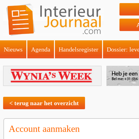
Nieuws
Agenda
Handelsregister
Dossier: lev
< terug naar het overzicht
Account aanmaken